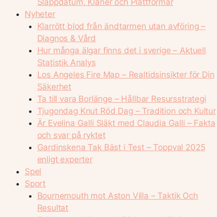
Släppdatum, Klaner och Plattformar
Nyheter
Klarrött blod från ändtarmen utan avföring –
Diagnos & Vård
Hur många älgar finns det i sverige – Aktuell
Statistik Analys
Los Angeles Fire Map – Realtidsinsikter för Din
Säkerhet
Ta till vara Borlänge – Hållbar Resursstrategi
Tjugondag Knut Röd Dag – Tradition och Kultur
Är Evelina Galli Släkt med Claudia Galli – Fakta
och svar på ryktet
Gardinskena Tak Bäst i Test – Toppval 2025
enligt experter
Spel
Sport
Bournemouth mot Aston Villa – Taktik Och
Resultat