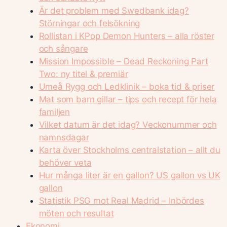
Är det problem med Swedbank idag?
Störningar och felsökning
Rollistan i KPop Demon Hunters – alla röster
och sångare
Mission Impossible – Dead Reckoning Part
Two: ny titel & premiär
Umeå Rygg och Ledklinik – boka tid & priser
Mat som barn gillar – tips och recept för hela
familjen
Vilket datum är det idag? Veckonummer och
namnsdagar
Karta över Stockholms centralstation – allt du
behöver veta
Hur många liter är en gallon? US gallon vs UK
gallon
Statistik PSG mot Real Madrid – Inbördes
möten och resultat
Ekonomi