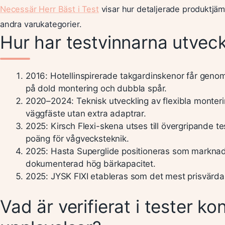
Necessär Herr Bäst i Test
visar hur detaljerade produktjäm
andra varukategorier.
Hur har testvinnarna utveck
2016
: Hotellinspirerade takgardinskenor får geno
på dold montering och dubbla spår.
2020–2024
: Teknisk utveckling av flexibla monte
väggfäste utan extra adaptrar.
2025
: Kirsch Flexi-skena utses till övergripande t
poäng för vågvecksteknik.
2025
: Hasta Superglide positioneras som marknad
dokumenterad hög bärkapacitet.
2025
: JYSK FIXI etableras som det mest prisvärda 
Vad är verifierat i tester ko