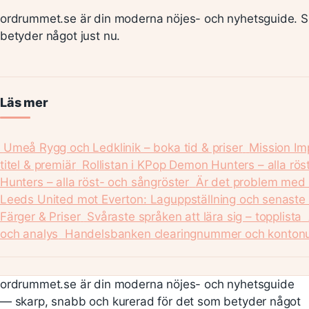
ordrummet.se är din moderna nöjes- och nyhetsguide. S
betyder något just nu.
Läs mer
Umeå Rygg och Ledklinik – boka tid & priser
Mission Im
titel & premiär
Rollistan i KPop Demon Hunters – alla rös
Hunters – alla röst- och sångröster
Är det problem med 
Leeds United mot Everton: Laguppställning och senaste 
Färger & Priser
Svåraste språken att lära sig – topplista
och analys
Handelsbanken clearingnummer och kontonu
ordrummet.se är din moderna nöjes- och nyhetsguide
— skarp, snabb och kurerad för det som betyder något