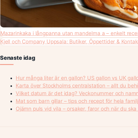
Mazarinkaka i långpanna utan mandelma a – enkelt recep
Kjell och Company Uppsala: Butiker, Öppettider & Kontak
Senaste idag
Hur många liter är en gallon? US gallon vs UK gall
Karta över Stockholms centralstation – allt du beh
Vilket datum är det idag? Veckonummer och nam
Mat som barn gillar – tips och recept för hela famil
Ojämn puls vid vila – orsaker, faror och när du ska