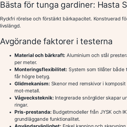
Bästa för tunga gardiner: Hasta
Ryckfri rörelse och förstärkt bärkapacitet. Konstruerad f
livslängd.
Avgörande faktorer i testerna
Material och bärkraft:
Aluminium och stål prestera
per meter.
Monteringsflexibilitet:
System som tillåter både t
får högre betyg.
Glidmekanism:
Skenor med remskivor i komposit ma
mot-metall.
Vågvecksteknik:
Integrerade snörglider skapar un
ringar.
Pris-prestanda:
Budgetmodeller från JYSK och IK
grundläggande funktionalitet.
Användarvänlighet:
Enkel kapning och skarvning u