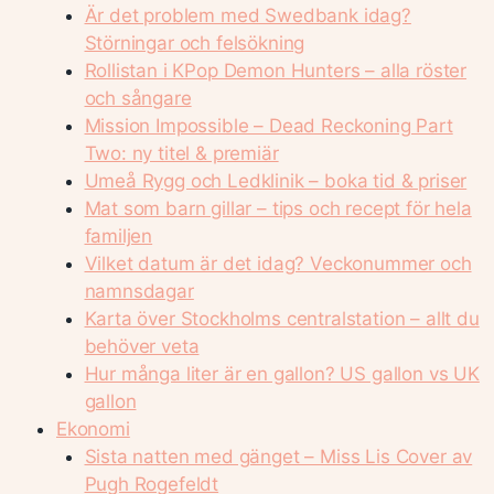
Är det problem med Swedbank idag?
Störningar och felsökning
Rollistan i KPop Demon Hunters – alla röster
och sångare
Mission Impossible – Dead Reckoning Part
Two: ny titel & premiär
Umeå Rygg och Ledklinik – boka tid & priser
Mat som barn gillar – tips och recept för hela
familjen
Vilket datum är det idag? Veckonummer och
namnsdagar
Karta över Stockholms centralstation – allt du
behöver veta
Hur många liter är en gallon? US gallon vs UK
gallon
Ekonomi
Sista natten med gänget – Miss Lis Cover av
Pugh Rogefeldt