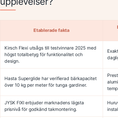
upplevelser?
Etablerade fakta
Kirsch Flexi utsågs till testvinnare 2025 med
Exakt
högst totalbetyg för funktionalitet och
dagli
design.
Prest
Hasta Superglide har verifierad bärkapacitet
alum
över 10 kg per meter för tunga gardiner.
temp
JYSK FIXI erbjuder marknadens lägsta
Huruv
prisnivå för godkänd takmontering.
insta