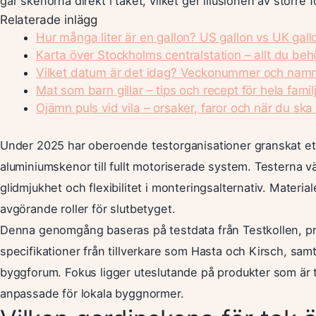
går skenorna direkt i taket, vilket ger illusionen av större
Relaterade inlägg
Hur många liter är en gallon? US gallon vs UK gall
Karta över Stockholms centralstation – allt du beh
Vilket datum är det idag? Veckonummer och nam
Mat som barn gillar – tips och recept för hela famil
Ojämn puls vid vila – orsaker, faror och när du ska
Under 2025 har oberoende testorganisationer granskat ett
aluminiumskenor till fullt motoriserade system. Testerna v
glidmjukhet och flexibilitet i monteringsalternativ. Material
avgörande roller för slutbetyget.
Denna genomgång baseras på testdata från Testkollen, pris
specifikationer från tillverkare som Hasta och Kirsch, sa
byggforum. Fokus ligger uteslutande på produkter som är 
anpassade för lokala byggnormer.