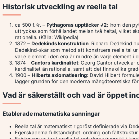
Historisk utveckling av reella tal
ca 500 f.Kr.
–
Pythagoras upptäcker √2
: Inom den py
uttryckas som förhållandet mellan två heltal, vilket sk
rationella. (Källa: Wikipedia)
1872
–
Dedekinds konstruktion
: Richard Dedekind pu
Dedekind-skär som metod att konstruera reella tal ur
varje element i den ena är mindre än varje element i 
1874
–
Cantors kardinalitet
: Georg Cantor utvecklar d
kardinalitet än rationella, samt att det finns olika gra
1900
–
Hilberts axiomatisering
: David Hilbert formule
lägger grunden för den moderna mängdteoretiska för
Vad är säkerställt och vad är öppet i
Etablerade matematiska sanningar
Reella tal är matematiskt rigoröst definierade via Dede
Egenskaperna fullständighet, ordning och fältstruktu
Existensen av irrationella tal och deras övervikt i kard