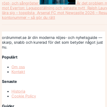
röst- och sångröster
Är det problem 
mot Everton: Laguppställning och senaste nytt
Ralph Laure
lära sig – topplista
Arsenal FC mot Newcastle 2026 – Resul
kontonummer – så gör du rätt
ordrummet.se är din moderna nöjes- och nyhetsguide —
skarp, snabb och kurerad för det som betyder något just
nu.
Populärt
Om oss
Kontakt
Senaste
Historia
Cookie Policy
Guider