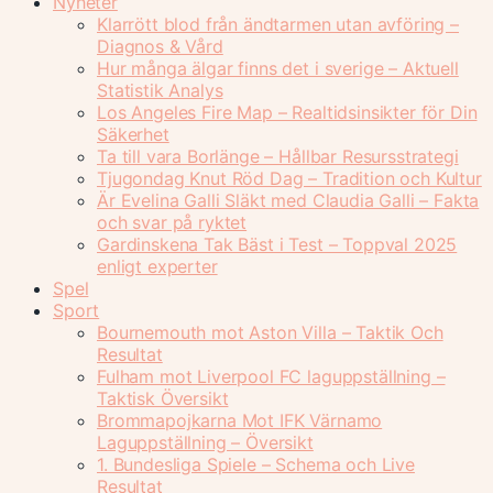
Nyheter
Klarrött blod från ändtarmen utan avföring –
Diagnos & Vård
Hur många älgar finns det i sverige – Aktuell
Statistik Analys
Los Angeles Fire Map – Realtidsinsikter för Din
Säkerhet
Ta till vara Borlänge – Hållbar Resursstrategi
Tjugondag Knut Röd Dag – Tradition och Kultur
Är Evelina Galli Släkt med Claudia Galli – Fakta
och svar på ryktet
Gardinskena Tak Bäst i Test – Toppval 2025
enligt experter
Spel
Sport
Bournemouth mot Aston Villa – Taktik Och
Resultat
Fulham mot Liverpool FC laguppställning –
Taktisk Översikt
Brommapojkarna Mot IFK Värnamo
Laguppställning – Översikt
1. Bundesliga Spiele – Schema och Live
Resultat