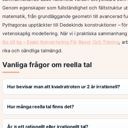
Genom egenskaper som fullständighet och fältstruktur ut
matematik, från grundläggande geometri till avancerad fun
Pythagoras upptäckter till Dedekinds konstruktioner – förb
vetenskaplig modellering. När vi i praktiska sammanhan
lbs till kg – Exakt Konvertering För Resor Och Träning
, ar
rika och oändliga talmängd.
Vanliga frågor om reella tal
Hur bevisar man att kvadratroten ur 2 är irrationell?
Hur många reella tal finns det?
Är π ett rationellt eller irrationellt tal?