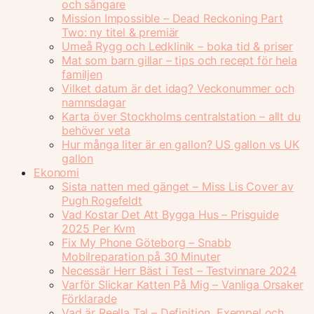
och sångare
Mission Impossible – Dead Reckoning Part
Two: ny titel & premiär
Umeå Rygg och Ledklinik – boka tid & priser
Mat som barn gillar – tips och recept för hela
familjen
Vilket datum är det idag? Veckonummer och
namnsdagar
Karta över Stockholms centralstation – allt du
behöver veta
Hur många liter är en gallon? US gallon vs UK
gallon
Ekonomi
Sista natten med gänget – Miss Lis Cover av
Pugh Rogefeldt
Vad Kostar Det Att Bygga Hus – Prisguide
2025 Per Kvm
Fix My Phone Göteborg – Snabb
Mobilreparation på 30 Minuter
Necessär Herr Bäst i Test – Testvinnare 2024
Varför Slickar Katten På Mig – Vanliga Orsaker
Förklarade
Vad är Reella Tal – Definition, Exempel och