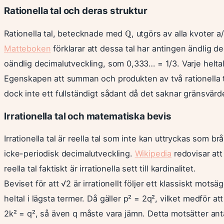
Rationella tal och deras struktur
Rationella tal, betecknade med ℚ, utgörs av alla kvoter a/b 
Matteboken
förklarar att dessa tal har antingen ändlig de
oändlig decimalutveckling, som 0,333… = 1/3. Varje heltal 
Egenskapen att summan och produkten av två rationella tal å
dock inte ett fullständigt sådant då det saknar gränsvärde
Irrationella tal och matematiska bevis
Irrationella tal är reella tal som inte kan uttryckas som b
icke-periodisk decimalutveckling.
Wikipedia
redovisar att
reella tal faktiskt är irrationella sett till kardinalitet.
Beviset för att √2 är irrationellt följer ett klassiskt mot
heltal i lägsta termer. Då gäller p² = 2q², vilket medför att
2k² = q², så även q måste vara jämn. Detta motsätter ant