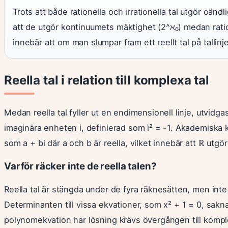
Trots att både rationella och irrationella tal utgör oänd
att de utgör kontinuumets mäktighet (2^ℵ₀) medan ratio
innebär att om man slumpar fram ett reellt tal på tallinje
Reella tal i relation till komplexa tal
Medan reella tal fyller ut en endimensionell linje, utvidg
imaginära enheten i, definierad som i² = -1. Akademiska kä
som a + bi där a och b är reella, vilket innebär att ℝ utg
Varför räcker inte de reella talen?
Reella tal är stängda under de fyra räknesätten, men inte
Determinanten till vissa ekvationer, som x² + 1 = 0, saknar
polynomekvation har lösning krävs övergången till komplex