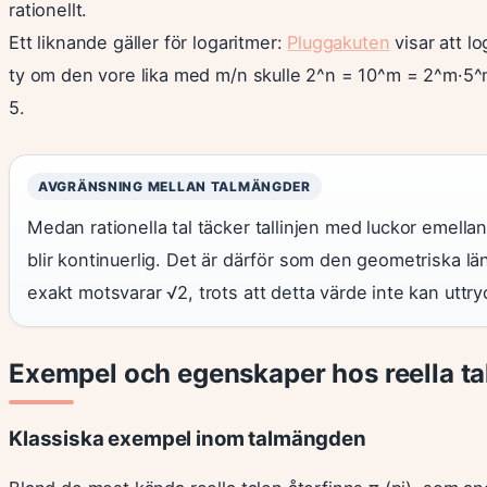
rationellt.
Ett liknande gäller för logaritmer:
Pluggakuten
visar att l
ty om den vore lika med m/n skulle 2^n = 10^m = 2^m·5^m,
5.
AVGRÄNSNING MELLAN TALMÄNGDER
Medan rationella tal täcker tallinjen med luckor emellan, 
blir kontinuerlig. Det är därför som den geometriska l
exakt motsvarar √2, trots att detta värde inte kan uttr
Exempel och egenskaper hos reella ta
Klassiska exempel inom talmängden