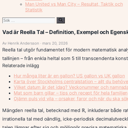
Man United vs Man City – Resultat, Taktik och
Statistik
Sök
efter:
Vad är Reella Tal – Definition, Exempel och Egen
Av Henrik Andersson · mars 20, 2026
Reella tal utgör fundamentet för modern matematisk anal
tallinjen – från enkla heltal som 5 till transcendenta kon
Relaterade inlägg
Hur många liter är en gallon? US gallon vs UK gallon
Karta över Stockholms centralstation – allt du behöve
Vilket datum är det idag? Veckonummer och namnsd
Mat som barn gillar – tips och recept för hela familjen
Ojämn puls vid vila – orsaker, faror och när du ska sö
Mängden reella tal, betecknad med ℝ, inkluderar både rat
irrationella tal med oändlig, icke-periodisk decimalutveckl
talen lämnar efter sig och möjliggör precisa matematiska