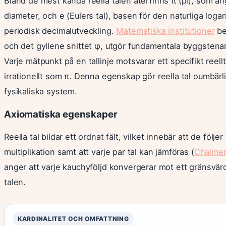
Bland de mest kända reella talen återfinns π (pi), som an
diameter, och e (Eulers tal), basen för den naturliga logar
periodisk decimalutveckling.
Matematiska institutioner
be
och det gyllene snittet φ, utgör fundamentala byggstena
Varje mätpunkt på en tallinje motsvarar ett specifikt reellt
irrationellt som π. Denna egenskap gör reella tal oumbärli
fysikaliska system.
Axiomatiska egenskaper
Reella tal bildar ett ordnat fält, vilket innebär att de följ
multiplikation samt att varje par tal kan jämföras (
Chalmer
anger att varje kauchyföljd konvergerar mot ett gränsvär
talen.
KARDINALITET OCH OMFATTNING