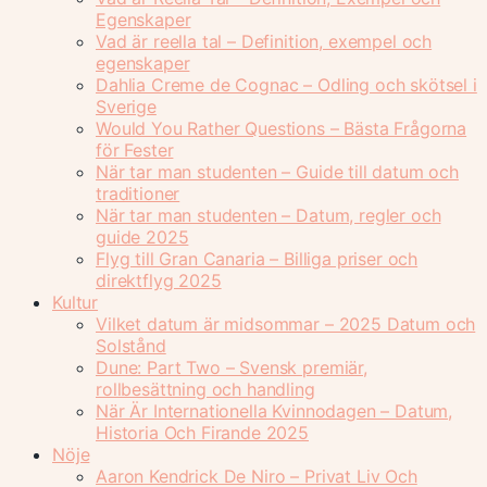
Egenskaper
Vad är reella tal – Definition, exempel och
egenskaper
Dahlia Creme de Cognac – Odling och skötsel i
Sverige
Would You Rather Questions – Bästa Frågorna
för Fester
När tar man studenten – Guide till datum och
traditioner
När tar man studenten – Datum, regler och
guide 2025
Flyg till Gran Canaria – Billiga priser och
direktflyg 2025
Kultur
Vilket datum är midsommar – 2025 Datum och
Solstånd
Dune: Part Two – Svensk premiär,
rollbesättning och handling
När Är Internationella Kvinnodagen – Datum,
Historia Och Firande 2025
Nöje
Aaron Kendrick De Niro – Privat Liv Och