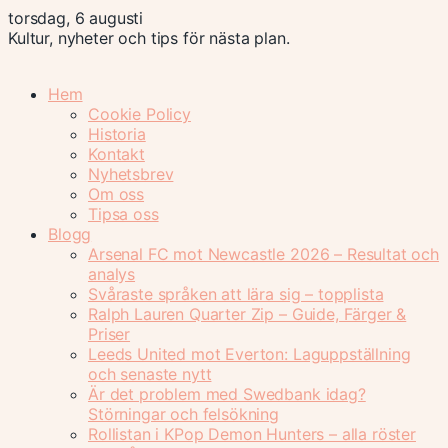
torsdag, 6 augusti
Kultur, nyheter och tips för nästa plan.
Hem
Cookie Policy
Historia
Kontakt
Nyhetsbrev
Om oss
Tipsa oss
Blogg
Arsenal FC mot Newcastle 2026 – Resultat och
analys
Svåraste språken att lära sig – topplista
Ralph Lauren Quarter Zip – Guide, Färger &
Priser
Leeds United mot Everton: Laguppställning
och senaste nytt
Är det problem med Swedbank idag?
Störningar och felsökning
Rollistan i KPop Demon Hunters – alla röster