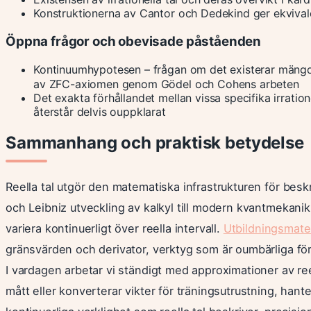
Konstruktionerna av Cantor och Dedekind ger ekvivalen
Öppna frågor och obevisade påståenden
Kontinuumhypotesen – frågan om det existerar mängde
av ZFC-axiomen genom Gödel och Cohens arbeten
Det exakta förhållandet mellan vissa specifika irrati
återstår delvis ouppklarat
Sammanhang och praktisk betydelse
Reella tal utgör den matematiska infrastrukturen för bes
och Leibniz utveckling av kalkyl till modern kvantmekanik 
variera kontinuerligt över reella intervall.
Utbildningsmater
gränsvärden och derivator, verktyg som är oumbärliga för 
I vardagen arbetar vi ständigt med approximationer av ree
mått eller konverterar vikter för träningsutrustning, hant