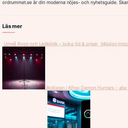
ordrummet.se är din moderna nöjes- och nyhetsguide. Skar
Läs mer
Umeå Rygg och Ledklinik – boka tid & priser
Mission Impo
Rollistan i KPop Demon Hunters – alla