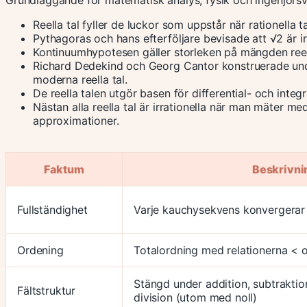
Reella tal fyller de luckor som uppstår när rationella tal
Pythagoras och hans efterföljare bevisade att √2 är ir
Kontinuumhypotesen gäller storleken på mängden reell
Richard Dedekind och Georg Cantor konstruerade under 
moderna reella tal.
De reella talen utgör basen för differential- och integ
Nästan alla reella tal är irrationella när man mäter med
approximationer.
Faktum
Beskrivni
Fullständighet
Varje kauchysekvens konvergera
Ordening
Totalordning med relationerna < 
Stängd under addition, subtraktion
Fältstruktur
division (utom med noll)