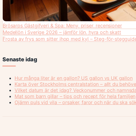
Brösarps Gästgifveri & Spa: Meny, priser, recensioner
Medellön i Sverige 2026 – jämför lön, hyra och skatt
Frosta av frys som sitter ihop med kyl – Steg-för-stegguide
Senaste idag
Hur många liter är en gallon? US gallon vs UK gallon
Karta över Stockholms centralstation – allt du behöve
Vilket datum är det idag? Veckonummer och namnsd
Mat som barn gillar – tips och recept för hela familjen
Ojämn puls vid vila – orsaker, faror och när du ska sö