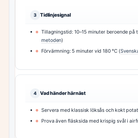
Tidlinjesignal
3
Tillagningstid: 10–15 minuter beroende på t
metoden
)
Förvärmning: 5 minuter vid 180 °C (
Svenska
Vad händer härnäst
4
Servera med klassisk löksås och kokt potat
Prova även fläsksida med krispig svål i airf