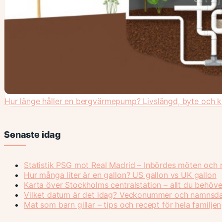
Hur länge håller en bergvärmepump? Livslängd, byte och 
Senaste idag
Statistik PSG mot Real Madrid – Inbördes möten och r
Hur många liter är en gallon? US gallon vs UK gallon
Karta över Stockholms centralstation – allt du behöve
Vilket datum är det idag? Veckonummer och namnsd
Mat som barn gillar – tips och recept för hela familjen