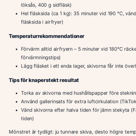
löksås, 400 g sidfläsk)
Hel fläsksida (ca 1 kg): 35 minuter vid 190 °C, vän
fläsksida i airfryer)
Temperaturrekommendationer
Förvärm alltid airfryern – 5 minuter vid 180°C räc
förvärmningstips)
Lägg fläsket i ett enda lager, skivorna får inte ö
Tips för knaperstekt resultat
Torka av skivorna med hushållspapper före stekni
Använd gallerinsats för extra luftcirkulation (Tik
Vänd skivorna efter halva tiden för jämn stekyta 
tiden)
Mönstret är tydligt: ju tunnare skiva, desto högre temp