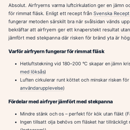
Absolut. Airfryerns varma luftcirkulation ger en jämn o
för rimmat fläsk. Enligt ett recept från
Svenska Recept 
fungerar metoden särskilt bra när svålsidan vänds uppå
bekräftar att airfryern ger ett knaperstekt resultat utan
jämfört med stekpanna där risken för bränd yta är hög
Varför airfryern fungerar för rimmat fläsk
Hetluftstekning vid 180–200 °C skapar en jämn kris
med löksås
)
Luften cirkulerar runt köttet och minskar risken för 
användarupplevelse
)
Fördelar med airfryer jämfört med stekpanna
Mindre stänk och os – perfekt för kök utan fläkt (
Ingen tillsatt olja behövs om fläsket har tillräckli
(Instagram))