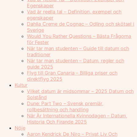
Egenskaper
Vad är reella tal – Definition, exempel och
egenskaper
Dahlia Creme de Cognac – Odling och skötsel i
Sverige
Would You Rather Questions – Bästa Frågorna
för Fester
När tar man studenten – Guide till datum och
traditioner
När tar man studenten – Datum, regler och
guide 2025
Flyg till Gran Canaria – Billiga priser och
direktflyg 2025
Kultur
Vilket datum är midsommar – 2025 Datum och
Solstånd
Dune: Part Two – Svensk premiär,
rollbesättning och handling
När Är Internationella Kvinnodagen – Datum,
Historia Och Firande 2025
Nöje
Aaron Kendrick De Niro – Privat Liv Och