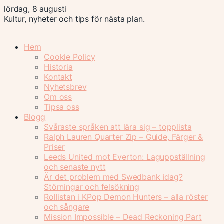
lördag, 8 augusti
Kultur, nyheter och tips för nästa plan.
Hem
Cookie Policy
Historia
Kontakt
Nyhetsbrev
Om oss
Tipsa oss
Blogg
Svåraste språken att lära sig – topplista
Ralph Lauren Quarter Zip – Guide, Färger &
Priser
Leeds United mot Everton: Laguppställning
och senaste nytt
Är det problem med Swedbank idag?
Störningar och felsökning
Rollistan i KPop Demon Hunters – alla röster
och sångare
Mission Impossible – Dead Reckoning Part