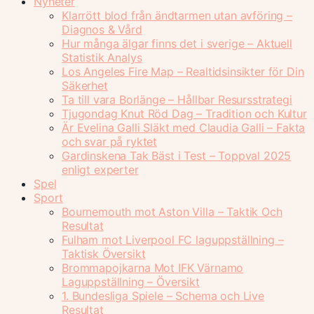
Nyheter
Klarrött blod från ändtarmen utan avföring –
Diagnos & Vård
Hur många älgar finns det i sverige – Aktuell
Statistik Analys
Los Angeles Fire Map – Realtidsinsikter för Din
Säkerhet
Ta till vara Borlänge – Hållbar Resursstrategi
Tjugondag Knut Röd Dag – Tradition och Kultur
Är Evelina Galli Släkt med Claudia Galli – Fakta
och svar på ryktet
Gardinskena Tak Bäst i Test – Toppval 2025
enligt experter
Spel
Sport
Bournemouth mot Aston Villa – Taktik Och
Resultat
Fulham mot Liverpool FC laguppställning –
Taktisk Översikt
Brommapojkarna Mot IFK Värnamo
Laguppställning – Översikt
1. Bundesliga Spiele – Schema och Live
Resultat