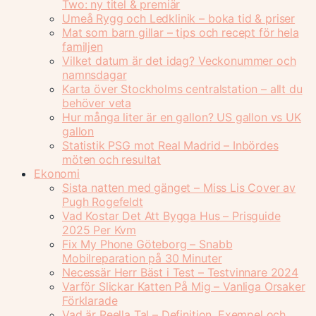
Two: ny titel & premiär
Umeå Rygg och Ledklinik – boka tid & priser
Mat som barn gillar – tips och recept för hela
familjen
Vilket datum är det idag? Veckonummer och
namnsdagar
Karta över Stockholms centralstation – allt du
behöver veta
Hur många liter är en gallon? US gallon vs UK
gallon
Statistik PSG mot Real Madrid – Inbördes
möten och resultat
Ekonomi
Sista natten med gänget – Miss Lis Cover av
Pugh Rogefeldt
Vad Kostar Det Att Bygga Hus – Prisguide
2025 Per Kvm
Fix My Phone Göteborg – Snabb
Mobilreparation på 30 Minuter
Necessär Herr Bäst i Test – Testvinnare 2024
Varför Slickar Katten På Mig – Vanliga Orsaker
Förklarade
Vad är Reella Tal – Definition, Exempel och