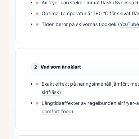
Airfryer kan steka rimmat fläsk (
Svenska Re
Optimal temperatur är 190 °C för skivat flä
Tiden beror på skivornas tjocklek (
YouTube 
Vad som är oklart
2
Exakt effekt på näringsinnehåll jämfört me
sidfläsk
)
Långtidseffekter av regelbunden airfryer-
comfort food
)