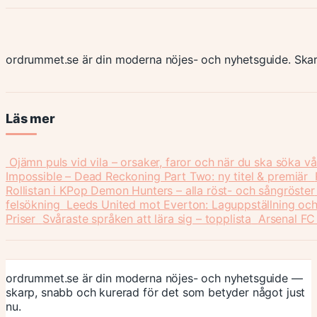
ordrummet.se är din moderna nöjes- och nyhetsguide. Skar
Läs mer
Ojämn puls vid vila – orsaker, faror och när du ska söka v
Impossible – Dead Reckoning Part Two: ny titel & premiär
Rollistan i KPop Demon Hunters – alla röst- och sångröster
felsökning
Leeds United mot Everton: Laguppställning och
Priser
Svåraste språken att lära sig – topplista
Arsenal FC
ordrummet.se är din moderna nöjes- och nyhetsguide —
skarp, snabb och kurerad för det som betyder något just
nu.