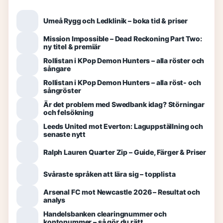
Umeå Rygg och Ledklinik – boka tid & priser
Mission Impossible – Dead Reckoning Part Two:
ny titel & premiär
Rollistan i KPop Demon Hunters – alla röster och
sångare
Rollistan i KPop Demon Hunters – alla röst- och
sångröster
Är det problem med Swedbank idag? Störningar
och felsökning
Leeds United mot Everton: Laguppställning och
senaste nytt
Ralph Lauren Quarter Zip – Guide, Färger & Priser
Svåraste språken att lära sig – topplista
Arsenal FC mot Newcastle 2026 – Resultat och
analys
Handelsbanken clearingnummer och
kontonummer – så gör du rätt