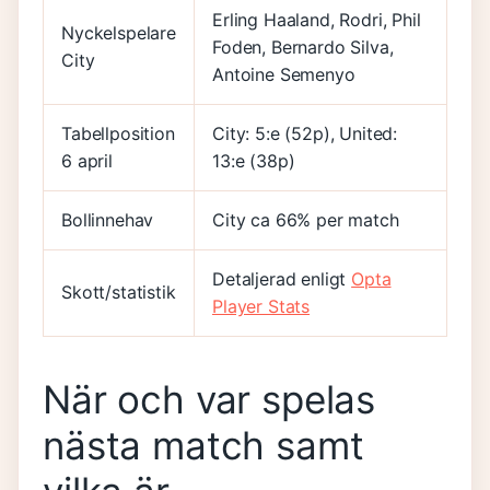
Erling Haaland, Rodri, Phil
Nyckelspelare
Foden, Bernardo Silva,
City
Antoine Semenyo
Tabellposition
City: 5:e (52p), United:
6 april
13:e (38p)
Bollinnehav
City ca 66% per match
Detaljerad enligt
Opta
Skott/statistik
Player Stats
När och var spelas
nästa match samt