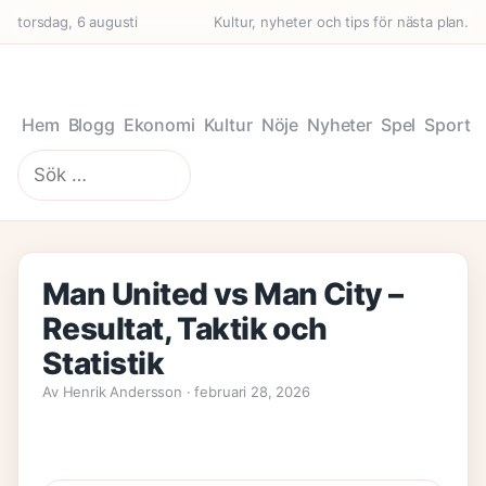
torsdag, 6 augusti
Kultur, nyheter och tips för nästa plan.
Hem
Blogg
Ekonomi
Kultur
Nöje
Nyheter
Spel
Sport
Sök
efter:
Man United vs Man City –
Resultat, Taktik och
Statistik
Av Henrik Andersson · februari 28, 2026