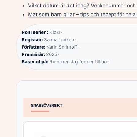
Vilket datum är det idag? Veckonummer oc
Mat som barn gillar – tips och recept för hela
Roll i serien:
Kicki ·
Regissör:
Sanna Lenken ·
Författare:
Karin Smirnoff ·
Premiärår:
2025 ·
Baserad på:
Romanen Jag for ner till bror
SNABBÖVERSIKT