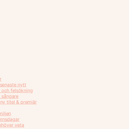
r
senaste nytt
 och felsökning
h sångare
y titel & premiär
miljen
amnsdagar
behöver veta