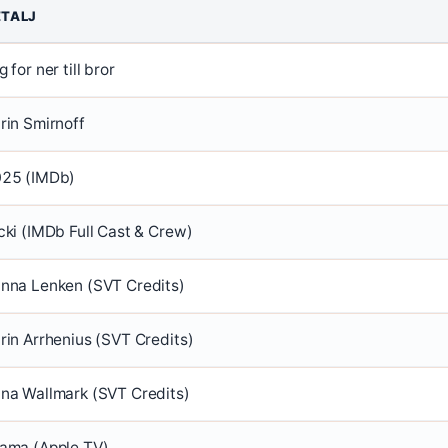
ETALJ
g for ner till bror
rin Smirnoff
25 (IMDb)
cki (IMDb Full Cast & Crew)
nna Lenken (SVT Credits)
rin Arrhenius (SVT Credits)
na Wallmark (SVT Credits)
ama (Apple TV)