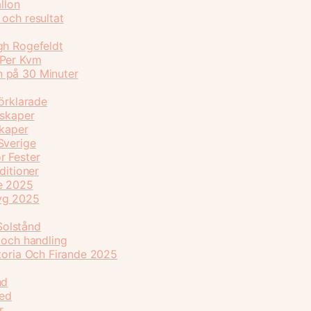
llon
och resultat
gh Rogefeldt
 Per Kvm
n på 30 Minuter
Förklarade
nskaper
skaper
Sverige
r Fester
ditioner
de 2025
flyg 2025
Solstånd
 och handling
storia Och Firande 2025
nd
ked
r