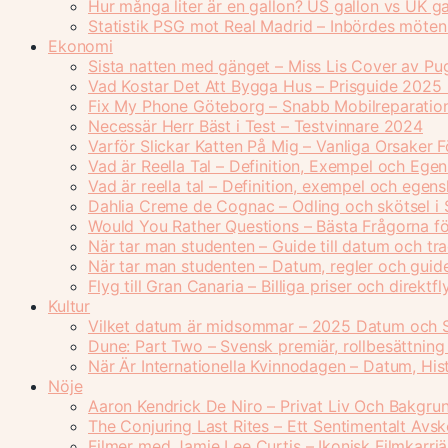
Hur många liter är en gallon? US gallon vs UK ga
Statistik PSG mot Real Madrid – Inbördes möten 
Ekonomi
Sista natten med gänget – Miss Lis Cover av Pu
Vad Kostar Det Att Bygga Hus – Prisguide 2025
Fix My Phone Göteborg – Snabb Mobilreparatio
Necessär Herr Bäst i Test – Testvinnare 2024
Varför Slickar Katten På Mig – Vanliga Orsaker 
Vad är Reella Tal – Definition, Exempel och Ege
Vad är reella tal – Definition, exempel och egen
Dahlia Creme de Cognac – Odling och skötsel i 
Would You Rather Questions – Bästa Frågorna fö
När tar man studenten – Guide till datum och tra
När tar man studenten – Datum, regler och gui
Flyg till Gran Canaria – Billiga priser och direkt
Kultur
Vilket datum är midsommar – 2025 Datum och 
Dune: Part Two – Svensk premiär, rollbesättning
När Är Internationella Kvinnodagen – Datum, Hi
Nöje
Aaron Kendrick De Niro – Privat Liv Och Bakgru
The Conjuring Last Rites – Ett Sentimentalt Avs
Filmer med Jamie Lee Curtis – Ikonisk Filmkarriä