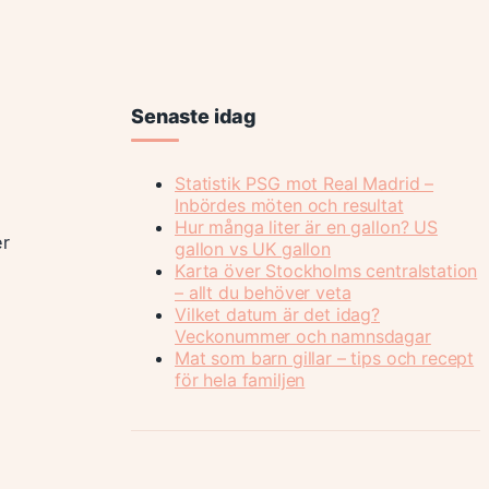
Senaste idag
Statistik PSG mot Real Madrid –
Inbördes möten och resultat
Hur många liter är en gallon? US
er
gallon vs UK gallon
Karta över Stockholms centralstation
– allt du behöver veta
Vilket datum är det idag?
Veckonummer och namnsdagar
Mat som barn gillar – tips och recept
för hela familjen