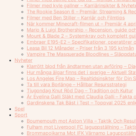
Filmer med kyle gallner – Karriärinsikter & Nyhet
The Rookie Season 6 – Premiär, Streaming & Re
Filmer med Ben Stiller – Karriär och Filmtips
När kommer Minecraft-filmen ut – Premiär 4 apr
Mario & Luigi Brothership – Recension, guide oc
Mount & Blade 2 – Systemkrav och komplett gu
Embraer E195-E2 – Specifikationer, operatörer 
Leasa Bil 12 Månader – Priser från 3 195 kr/mån
Vampire The Masquerade Bloodlines – Släppdatu
Nyheter
Klarrött blod från ändtarmen utan avföring – Di
Hur många älgar finns det i sverige – Aktuell Sta
Los Angeles Fire Map – Realtidsinsikter för Din 
Ta till vara Borlänge – Hållbar Resursstrategi
Tjugondag Knut Röd Dag – Tradition och Kultur
Är Evelina Galli Släkt med Claudia Galli – Fakta 
Gardinskena Tak Bäst i Test – Toppval 2025 enli
Spel
Sport
Bournemouth mot Aston Villa – Taktik Och Resul
Fulham mot Liverpool FC laguppställning – Takti
Brommapojkarna Mot IFK Värnamo Laguppställni