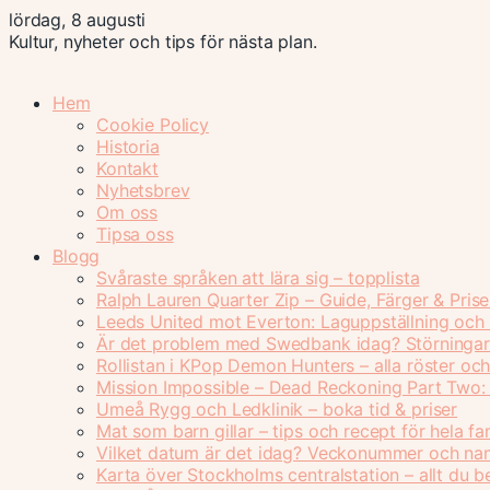
lördag, 8 augusti
Kultur, nyheter och tips för nästa plan.
Hem
Cookie Policy
Historia
Kontakt
Nyhetsbrev
Om oss
Tipsa oss
Blogg
Svåraste språken att lära sig – topplista
Ralph Lauren Quarter Zip – Guide, Färger & Prise
Leeds United mot Everton: Laguppställning och 
Är det problem med Swedbank idag? Störningar
Rollistan i KPop Demon Hunters – alla röster oc
Mission Impossible – Dead Reckoning Part Two: n
Umeå Rygg och Ledklinik – boka tid & priser
Mat som barn gillar – tips och recept för hela fa
Vilket datum är det idag? Veckonummer och n
Karta över Stockholms centralstation – allt du 