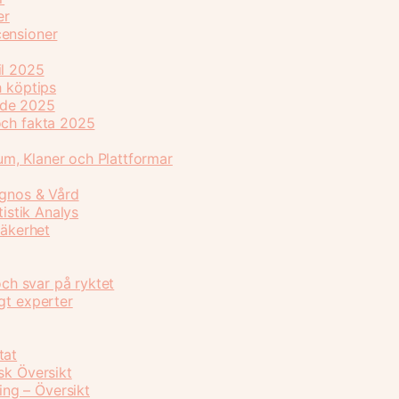
er
censioner
il 2025
h köptips
ide 2025
och fakta 2025
m, Klaner och Plattformar
agnos & Vård
tistik Analys
Säkerhet
och svar på ryktet
gt experter
tat
sk Översikt
ng – Översikt