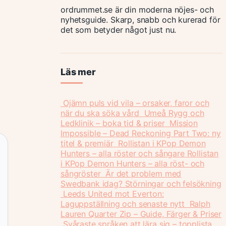
ordrummet.se är din moderna nöjes- och
nyhetsguide. Skarp, snabb och kurerad för
det som betyder något just nu.
Läs mer
Ojämn puls vid vila – orsaker, faror och
när du ska söka vård
Umeå Rygg och
Ledklinik – boka tid & priser
Mission
Impossible – Dead Reckoning Part Two: ny
titel & premiär
Rollistan i KPop Demon
Hunters – alla röster och sångare
Rollistan
i KPop Demon Hunters – alla röst- och
sångröster
Är det problem med
Swedbank idag? Störningar och felsökning
Leeds United mot Everton:
Laguppställning och senaste nytt
Ralph
Lauren Quarter Zip – Guide, Färger & Priser
Svåraste språken att lära sig – topplista