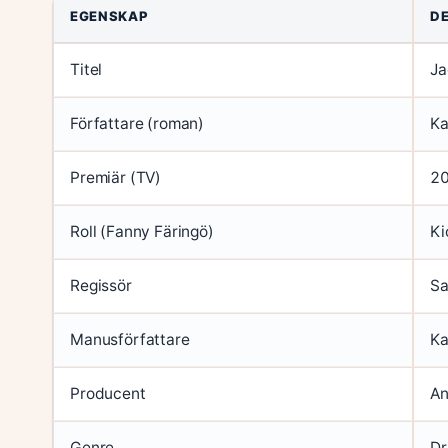
EGENSKAP
D
Titel
Ja
Författare (roman)
Ka
Premiär (TV)
20
Roll (Fanny Färingö)
Ki
Regissör
Sa
Manusförfattare
Ka
Producent
An
Genre
Dr