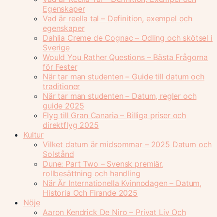
Egenskaper
Vad är reella tal – Definition, exempel och
egenskaper
Dahlia Creme de Cognac – Odling och skötsel i
Sverige
Would You Rather Questions – Bästa Frågorna
för Fester
När tar man studenten – Guide till datum och
traditioner
När tar man studenten – Datum, regler och
guide 2025
Flyg till Gran Canaria – Billiga priser och
direktflyg 2025
Kultur
Vilket datum är midsommar – 2025 Datum och
Solstånd
Dune: Part Two – Svensk premiär,
rollbesättning och handling
När Är Internationella Kvinnodagen – Datum,
Historia Och Firande 2025
Nöje
Aaron Kendrick De Niro – Privat Liv Och