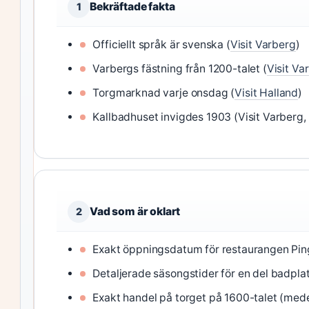
Bekräftade fakta
1
Officiellt språk är svenska (
Visit Varberg
)
Varbergs fästning från 1200-talet (
Visit Va
Torgmarknad varje onsdag (
Visit Halland
)
Kallbadhuset invigdes 1903 (Visit Varberg,
Vad som är oklart
2
Exakt öppningsdatum för restaurangen Pin
Detaljerade säsongstider för en del badplat
Exakt handel på torget på 1600-talet (medelh