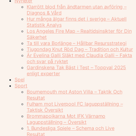
Nyheter
Klarrött blod från ändtarmen utan avföring –
Diagnos & Vård
Hur många älgar finns det i sverige – Aktuell
Statistik Analys
Los Angeles Fire Map – Realtidsinsikter för Din
Säkerhet
Ta till vara Borlänge – Hållbar Resursstrategi
Tjugondag Knut Röd Dag – Tradition och Kultur
Är Evelina Galli Släkt med Claudia Galli – Fakta
och svar på ryktet
Gardinskena Tak Bäst i Test – Toppval 2025
enligt experter
Spel
Sport
Bournemouth mot Aston Villa – Taktik Och
Resultat
Fulham mot Liverpool FC laguppställning –
Taktisk Översikt
Brommapojkarna Mot IFK Värnamo
Laguppställning – Översikt
1. Bundesliga Spiele – Schema och Live
Resultat