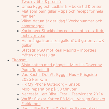
Two: ny titel & premiär
Umeå Rygg och Ledklinik – boka tid & priser
Mat som barn gillar – tips och recept för hela
familjen
Vilket datum är det idag? Veckonummer och
namnsdagar
Karta över Stockholms centralstation – allt du
behöver veta
Hur många liter är en gallon? US gallon vs UK
gallon
Statistik PSG mot Real Madrid – Inbördes
möten och resultat
Ekonomi
Sista natten med gänget – Miss Lis Cover av
Pugh Rogefeldt
Vad Kostar Det Att Bygga Hus – Prisguide
2025 Per Kvm
Fix My Phone Göteborg – Snabb
Mobilreparation på 30 Minuter
Necessär Herr Bäst i Test – Testvinnare 2024
Varför Slickar Katten På Mig – Vanliga Orsaker
Förklarade
Vad är Reella Tal – Definition, Exempel och