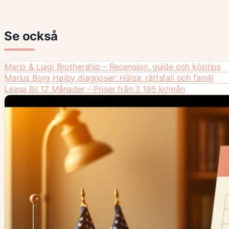
Se också
Mario & Luigi Brothership – Recension, guide och köptips
Marius Borg Høiby diagnoser: Hälsa, rättsfall och familj
Leasa Bil 12 Månader – Priser från 3 195 kr/mån