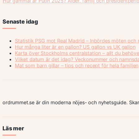
Hur gammal är Putin 2025? Ålder, familj och presidentperi
Senaste idag
Statistik PSG mot Real Madrid – Inbördes möten och r
Hur många liter är en gallon? US gallon vs UK gallon
Karta över Stockholms centralstation – allt du behöve
Vilket datum är det idag? Veckonummer och namnsd
Mat som barn gillar – tips och recept för hela familjen
ordrummet.se är din moderna nöjes- och nyhetsguide. Skar
Läs mer