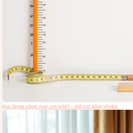
Hur länge växer man om kille? – Allt om killar tillväxt