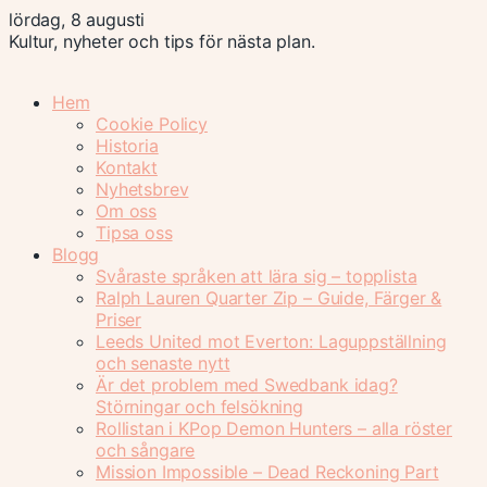
lördag, 8 augusti
Kultur, nyheter och tips för nästa plan.
Hem
Cookie Policy
Historia
Kontakt
Nyhetsbrev
Om oss
Tipsa oss
Blogg
Svåraste språken att lära sig – topplista
Ralph Lauren Quarter Zip – Guide, Färger &
Priser
Leeds United mot Everton: Laguppställning
och senaste nytt
Är det problem med Swedbank idag?
Störningar och felsökning
Rollistan i KPop Demon Hunters – alla röster
och sångare
Mission Impossible – Dead Reckoning Part