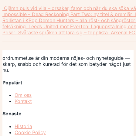
Ojämn puls vid vila – orsaker, faror och när du ska söka v
Impossible – Dead Reckoning Part Two: ny titel & premiär
Rollistan i KPop Demon Hunters – alla röst- och sångröster
felsökning
Leeds United mot Everton: Laguppställning och
Priser
Svåraste språken att lära sig – topplista
Arsenal FC
ordrummet.se är din moderna nöjes- och nyhetsguide —
skarp, snabb och kurerad för det som betyder något just
nu.
Populärt
Om oss
Kontakt
Senaste
Historia
Cookie Policy