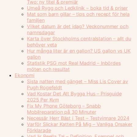
Two: ny titel & premiär
Umeå Rygg och Ledklinik – boka tid & priser
Mat som barn gillar – tips och recept för hela
familjen
Vilket datum är det idag? Veckonummer och
namnsdagar
Karta över Stockholms centralstation – allt du
behöver veta
Hur många liter är en gallon? US gallon vs UK
gallon
Statistik PSG mot Real Madrid – Inbördes
möten och resultat
Ekonomi
Sista natten med gänget – Miss Lis Cover av
Pugh Rogefeldt
Vad Kostar Det Att Bygga Hus – Prisguide
2025 Per Kvm
Fix My Phone Göteborg – Snabb
Mobilreparation på 30 Minuter
Necessär Herr Bäst i Test – Testvinnare 2024
Varför Slickar Katten På Mig – Vanliga Orsaker
Förklarade
Vad är Reella Tal – Definition, Exempel och