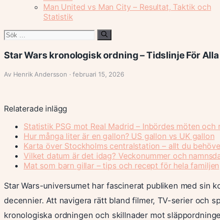
Man United vs Man City – Resultat, Taktik och
Statistik
Sök
efter:
Star Wars kronologisk ordning – Tidslinje För All
Av Henrik Andersson · februari 15, 2026
Relaterade inlägg
Statistik PSG mot Real Madrid – Inbördes möten och r
Hur många liter är en gallon? US gallon vs UK gallon
Karta över Stockholms centralstation – allt du behöve
Vilket datum är det idag? Veckonummer och namnsd
Mat som barn gillar – tips och recept för hela familjen
Star Wars-universumet har fascinerat publiken med sin ko
decennier. Att navigera rätt bland filmer, TV-serier och sp
kronologiska ordningen och skillnader mot släppordninge