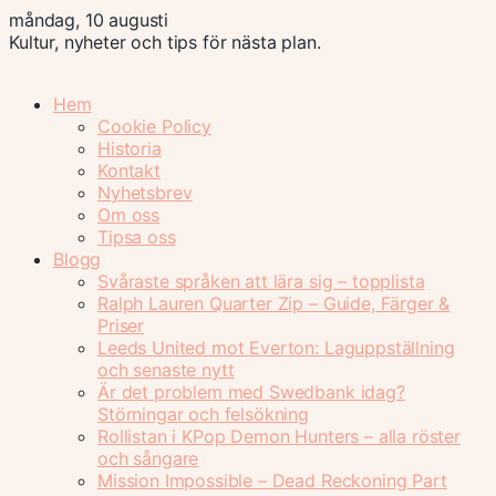
måndag, 10 augusti
Kultur, nyheter och tips för nästa plan.
Hem
Cookie Policy
Historia
Kontakt
Nyhetsbrev
Om oss
Tipsa oss
Blogg
Svåraste språken att lära sig – topplista
Ralph Lauren Quarter Zip – Guide, Färger &
Priser
Leeds United mot Everton: Laguppställning
och senaste nytt
Är det problem med Swedbank idag?
Störningar och felsökning
Rollistan i KPop Demon Hunters – alla röster
och sångare
Mission Impossible – Dead Reckoning Part