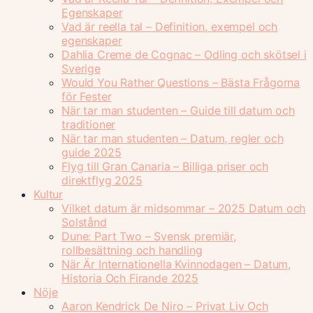
Egenskaper
Vad är reella tal – Definition, exempel och
egenskaper
Dahlia Creme de Cognac – Odling och skötsel i
Sverige
Would You Rather Questions – Bästa Frågorna
för Fester
När tar man studenten – Guide till datum och
traditioner
När tar man studenten – Datum, regler och
guide 2025
Flyg till Gran Canaria – Billiga priser och
direktflyg 2025
Kultur
Vilket datum är midsommar – 2025 Datum och
Solstånd
Dune: Part Two – Svensk premiär,
rollbesättning och handling
När Är Internationella Kvinnodagen – Datum,
Historia Och Firande 2025
Nöje
Aaron Kendrick De Niro – Privat Liv Och