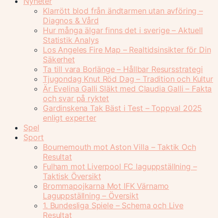
Nyheter
Klarrött blod från ändtarmen utan avföring –
Diagnos & Vård
Hur många älgar finns det i sverige – Aktuell
Statistik Analys
Los Angeles Fire Map – Realtidsinsikter för Din
Säkerhet
Ta till vara Borlänge – Hållbar Resursstrategi
Tjugondag Knut Röd Dag – Tradition och Kultur
Är Evelina Galli Släkt med Claudia Galli – Fakta
och svar på ryktet
Gardinskena Tak Bäst i Test – Toppval 2025
enligt experter
Spel
Sport
Bournemouth mot Aston Villa – Taktik Och
Resultat
Fulham mot Liverpool FC laguppställning –
Taktisk Översikt
Brommapojkarna Mot IFK Värnamo
Laguppställning – Översikt
1. Bundesliga Spiele – Schema och Live
Resultat