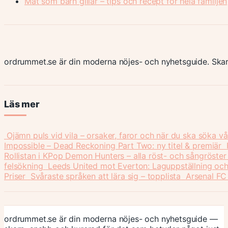
Mat som barn gillar – tips och recept för hela familjen
ordrummet.se är din moderna nöjes- och nyhetsguide. Skar
Läs mer
Ojämn puls vid vila – orsaker, faror och när du ska söka v
Impossible – Dead Reckoning Part Two: ny titel & premiär
Rollistan i KPop Demon Hunters – alla röst- och sångröster
felsökning
Leeds United mot Everton: Laguppställning och
Priser
Svåraste språken att lära sig – topplista
Arsenal FC
ordrummet.se är din moderna nöjes- och nyhetsguide —