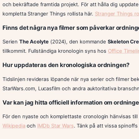
och bekräftade framtida projekt. För att hålla dig uppda
kompletta Stranger Things rollista här.
Stranger Things rol
Finns det några nya filmer som påverkar ordnin
Serien
The Acolyte
(2024), den kommande
Skeleton Cr
tillkommit. Fullständiga kronologin syns hos
Office Timel
Hur uppdateras den kronologiska ordningen?
Tidslinjen revideras löpande när nya serier och filmer be
StarWars.com, Lucasfilm och andra auktoritativa bransch
Var kan jag hitta officiell information om ordning
För den nyaste och komplettaste cronologin hänvisas til
Wikipedia
och
IMDb Star Wars
. Tänk på att vissa spinoffs