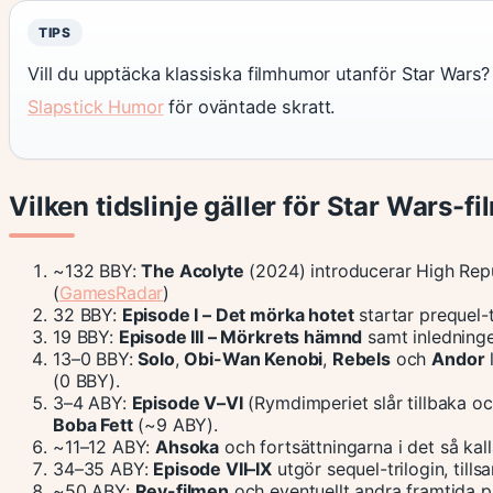
TIPS
Vill du upptäcka klassiska filmhumor utanför Star Wars
Slapstick Humor
för oväntade skratt.
Vilken tidslinje gäller för Star Wars-f
~132 BBY:
The Acolyte
(2024) introducerar High Repub
(
GamesRadar
)
32 BBY:
Episode I – Det mörka hotet
startar prequel-t
19 BBY:
Episode III – Mörkrets hämnd
samt inledninge
13–0 BBY:
Solo
,
Obi-Wan Kenobi
,
Rebels
och
Andor
l
(0 BBY).
3–4 ABY:
Episode V–VI
(Rymdimperiet slår tillbaka o
Boba Fett
(~9 ABY).
~11–12 ABY:
Ahsoka
och fortsättningarna i det så ka
34–35 ABY:
Episode VII–IX
utgör sequel-trilogin, ti
~50 ABY:
Rey-filmen
och eventuellt andra framtida pr