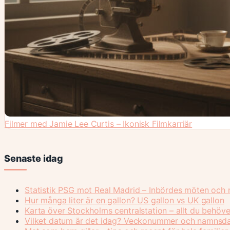
Filmer med Jamie Lee Curtis – Ikonisk Filmkarriär
Senaste idag
Statistik PSG mot Real Madrid – Inbördes möten och r
Hur många liter är en gallon? US gallon vs UK gallon
Karta över Stockholms centralstation – allt du behöve
Vilket datum är det idag? Veckonummer och namnsd