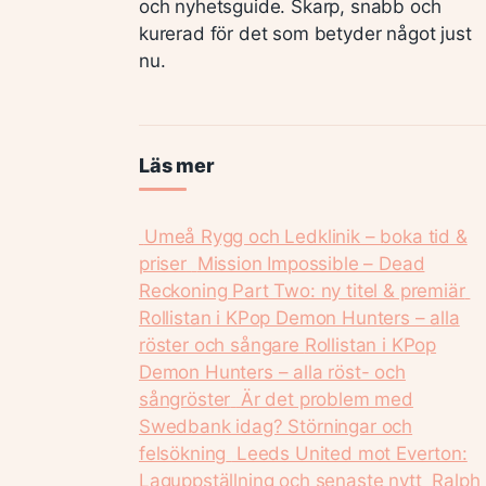
och nyhetsguide. Skarp, snabb och
kurerad för det som betyder något just
nu.
Läs mer
Umeå Rygg och Ledklinik – boka tid &
priser
Mission Impossible – Dead
Reckoning Part Two: ny titel & premiär
Rollistan i KPop Demon Hunters – alla
röster och sångare
Rollistan i KPop
Demon Hunters – alla röst- och
sångröster
Är det problem med
Swedbank idag? Störningar och
felsökning
Leeds United mot Everton:
Laguppställning och senaste nytt
Ralph