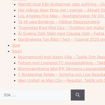
Klarrött blod från ändtarmen utan avföring – D
Hur många älgar finns det i sverige – Aktuell St
Los Angeles Fire Map – Realtidsinsikter för Din
Ta till vara Borlänge – Hållbar Resursstrategi
Tjugondag Knut Röd Dag – Tradition och Kultur
Är Evelina Galli Släkt med Claudia Galli – Fakta
Gardinskena Tak Bäst i Test – Toppval 2025 enl
Spel
Sport
Bournemouth mot Aston Villa – Taktik Och Resu
Fulham mot Liverpool FC laguppställning – Takt
Brommapojkarna Mot IFK Värnamo Laguppställn
1. Bundesliga Spiele – Schema och Live Resulta
Man United vs Man City – Resultat, Taktik och S
Sök
efter: