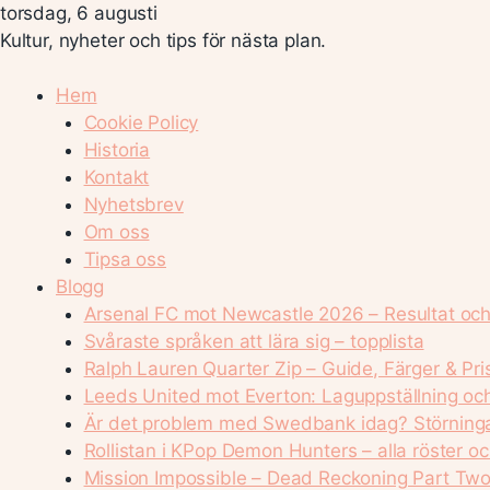
torsdag, 6 augusti
Kultur, nyheter och tips för nästa plan.
Hem
Cookie Policy
Historia
Kontakt
Nyhetsbrev
Om oss
Tipsa oss
Blogg
Arsenal FC mot Newcastle 2026 – Resultat och
Svåraste språken att lära sig – topplista
Ralph Lauren Quarter Zip – Guide, Färger & Pri
Leeds United mot Everton: Laguppställning och
Är det problem med Swedbank idag? Störninga
Rollistan i KPop Demon Hunters – alla röster o
Mission Impossible – Dead Reckoning Part Two: 