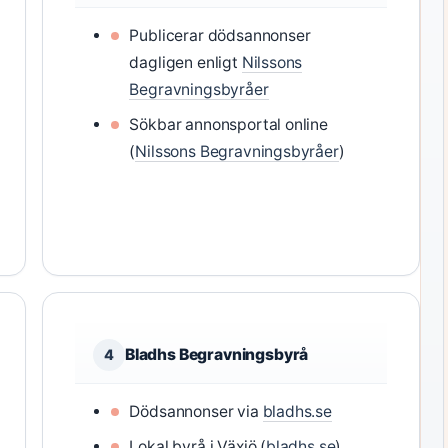
Publicerar dödsannonser
dagligen enligt
Nilssons
Begravningsbyråer
Sökbar annonsportal online
(
Nilssons Begravningsbyråer
)
Bladhs Begravningsbyrå
4
Dödsannonser via
bladhs.se
Lokal byrå i Växjö (
bladhs.se
)