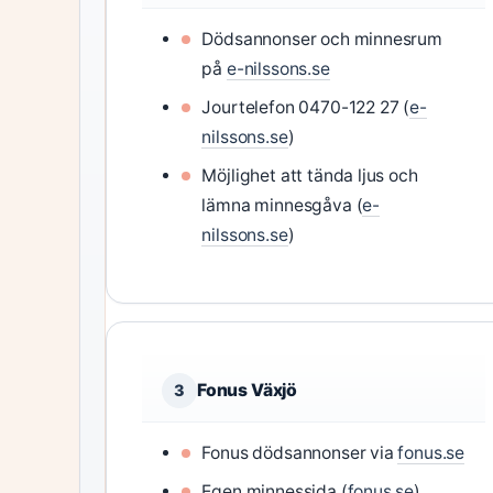
Dödsannonser och minnesrum
på
e-nilssons.se
Jourtelefon 0470-122 27 (
e-
nilssons.se
)
Möjlighet att tända ljus och
lämna minnesgåva (
e-
nilssons.se
)
Fonus Växjö
3
Fonus dödsannonser via
fonus.se
Egen minnessida (
fonus.se
)