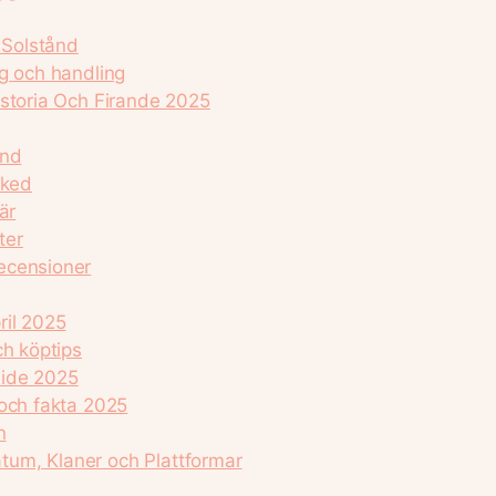
 Solstånd
ng och handling
istoria Och Firande 2025
und
sked
är
ter
ecensioner
ril 2025
ch köptips
uide 2025
 och fakta 2025
n
um, Klaner och Plattformar