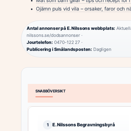
Mat som barn gillar – tips och recept för 
Ojämn puls vid vila – orsaker, faror och 
Antal annonser på E. Nilssons webbplats:
Aktuell
nilssons.se/dodsannonser ·
Jourtelefon:
0470-122 27 ·
Publicering i Smålandsposten:
Dagligen
SNABBÖVERSIKT
E. Nilssons Begravningsbyrå
1