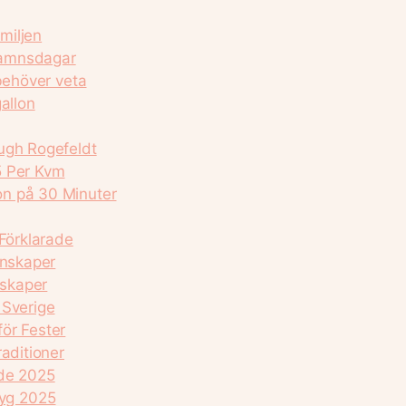
amiljen
namnsdagar
 behöver veta
allon
ugh Rogefeldt
5 Per Kvm
on på 30 Minuter
 Förklarade
enskaper
nskaper
 Sverige
ör Fester
aditioner
ide 2025
flyg 2025