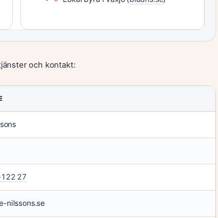
jänster och kontakt:
E
ssons
-122 27
-nilssons.se