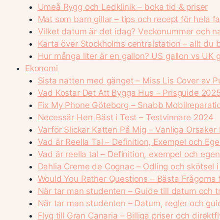
Umeå Rygg och Ledklinik – boka tid & priser
Mat som barn gillar – tips och recept för hela f
Vilket datum är det idag? Veckonummer och 
Karta över Stockholms centralstation – allt du
Hur många liter är en gallon? US gallon vs UK g
Ekonomi
Sista natten med gänget – Miss Lis Cover av P
Vad Kostar Det Att Bygga Hus – Prisguide 202
Fix My Phone Göteborg – Snabb Mobilreparati
Necessär Herr Bäst i Test – Testvinnare 2024
Varför Slickar Katten På Mig – Vanliga Orsaker
Vad är Reella Tal – Definition, Exempel och Eg
Vad är reella tal – Definition, exempel och ege
Dahlia Creme de Cognac – Odling och skötsel i
Would You Rather Questions – Bästa Frågorna f
När tar man studenten – Guide till datum och tr
När tar man studenten – Datum, regler och gu
Flyg till Gran Canaria – Billiga priser och direkt