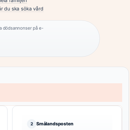
hela familjen
när du ska söka vård
a dödsannonser på e-
Smålandsposten
2