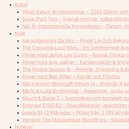
Kultur
Vilket datum är midsommar – 2025 Datum och
Dune: Part Two – Svensk premiär, rollbesättni
När Är Internationella Kvinnodagen – Datum, H
Nöje
Aaron Kendrick De Niro – Privat Liv Och Bakgr
The Conjuring Last Rites – Ett Sentimentalt Av
Filmer med Jamie Lee Curtis – Ikonisk Filmkarri
Filmer med kyle gallner – Karriärinsikter & Nyhe
The Rookie Season 6 – Premiär, Streaming & R
Filmer med Ben Stiller – Karriär och Filmtips
När kommer Minecraft-filmen ut – Premiär 4 ap
Mario & Luigi Brothership – Recension, guide o
Mount & Blade 2 – Systemkrav och komplett g
Embraer E195-E2 – Specifikationer, operatörer
Leasa Bil 12 Månader – Priser från 3 195 kr/må
Vampire The Masquerade Bloodlines – Släppdat
Nyheter