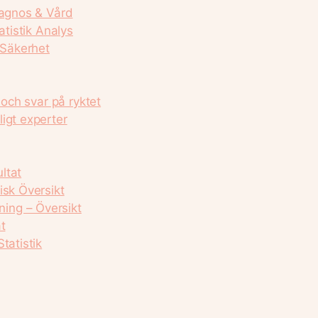
iagnos & Vård
atistik Analys
 Säkerhet
 och svar på ryktet
igt experter
ltat
isk Översikt
ing – Översikt
t
tatistik