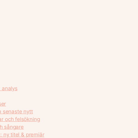
 analys
ser
 senaste nytt
r och felsökning
ch sångare
ny titel & premiär