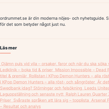
ordrummet.se är din moderna nöjes- och nyhetsguide. S
för det som betyder något just nu.
Läs mer
Ojämn puls vid vila – orsaker, faror och när du ska söka
Ledklinik – boka tid & priser
Mission Impossible – Dead 
titel & premiär
Rollistan i KPop Demon Hunters – alla rös
i KPop Demon Hunters – alla röst- och sångröster
Är de
Swedbank idag? Störningar och felsökning
Leeds Unite
Laguppställning och senaste nytt
Ralph Lauren Quarter 
Priser
Svåraste språken att lära sig – topplista
Arsenal 
– Resultat och analys