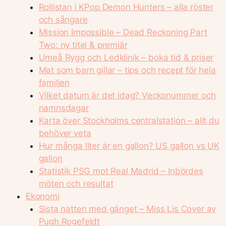
Rollistan i KPop Demon Hunters – alla röster
och sångare
Mission Impossible – Dead Reckoning Part
Two: ny titel & premiär
Umeå Rygg och Ledklinik – boka tid & priser
Mat som barn gillar – tips och recept för hela
familjen
Vilket datum är det idag? Veckonummer och
namnsdagar
Karta över Stockholms centralstation – allt du
behöver veta
Hur många liter är en gallon? US gallon vs UK
gallon
Statistik PSG mot Real Madrid – Inbördes
möten och resultat
Ekonomi
Sista natten med gänget – Miss Lis Cover av
Pugh Rogefeldt