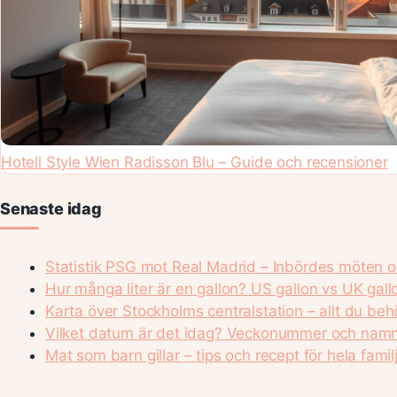
Hotell Style Wien Radisson Blu – Guide och recensioner
Senaste idag
Statistik PSG mot Real Madrid – Inbördes möten o
Hur många liter är en gallon? US gallon vs UK gall
Karta över Stockholms centralstation – allt du beh
Vilket datum är det idag? Veckonummer och nam
Mat som barn gillar – tips och recept för hela famil