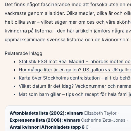
Det finns något fascinerande med att försöka utse en en
vackraste genom alla tider. Olika medier, olika år och ol
helt olika svar – vilket säger mer om oss och våra skön
kvinnorna på listorna. I den här artikeln jämförs några a
uppmärksammade svenska listorna och de kvinnor som utse
Relaterade inlägg
Statistik PSG mot Real Madrid – Inbördes möten och
Hur många liter är en gallon? US gallon vs UK gallo
Karta över Stockholms centralstation – allt du behö
Vilket datum är det idag? Veckonummer och namn
Mat som barn gillar – tips och recept för hela familj
Aftonbladets lista (2002): vinnare
Elizabeth Taylor ·
Expressens lista (2008): vinnare
Catherine Zeta-Jones ·
Antal kvinnor i Aftonbladets topp 6
6 ·