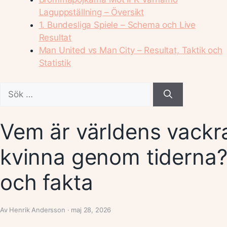
Laguppställning – Översikt
1. Bundesliga Spiele – Schema och Live
Resultat
Man United vs Man City – Resultat, Taktik och
Statistik
Sök
efter:
Vem är världens vackr
kvinna genom tiderna?
och fakta
Av Henrik Andersson · maj 28, 2026