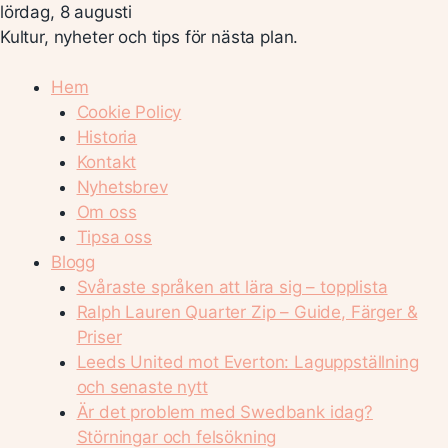
lördag, 8 augusti
Kultur, nyheter och tips för nästa plan.
Hem
Cookie Policy
Historia
Kontakt
Nyhetsbrev
Om oss
Tipsa oss
Blogg
Svåraste språken att lära sig – topplista
Ralph Lauren Quarter Zip – Guide, Färger &
Priser
Leeds United mot Everton: Laguppställning
och senaste nytt
Är det problem med Swedbank idag?
Störningar och felsökning