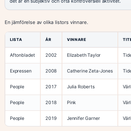
det är en subjektiv och ofta kontroversiell aktivitet.
En jämförelse av olika listors vinnare.
LISTA
ÅR
VINNARE
TIT
Aftonbladet
2002
Elizabeth Taylor
Tid
Expressen
2008
Catherine Zeta-Jones
Tid
People
2017
Julia Roberts
Vär
People
2018
Pink
Vär
People
2019
Jennifer Garner
Vär