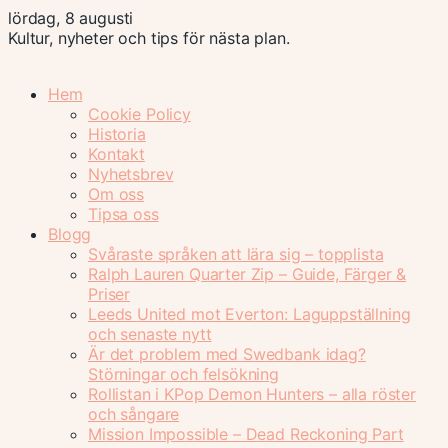
lördag, 8 augusti
Kultur, nyheter och tips för nästa plan.
Hem
Cookie Policy
Historia
Kontakt
Nyhetsbrev
Om oss
Tipsa oss
Blogg
Svåraste språken att lära sig – topplista
Ralph Lauren Quarter Zip – Guide, Färger &
Priser
Leeds United mot Everton: Laguppställning
och senaste nytt
Är det problem med Swedbank idag?
Störningar och felsökning
Rollistan i KPop Demon Hunters – alla röster
och sångare
Mission Impossible – Dead Reckoning Part