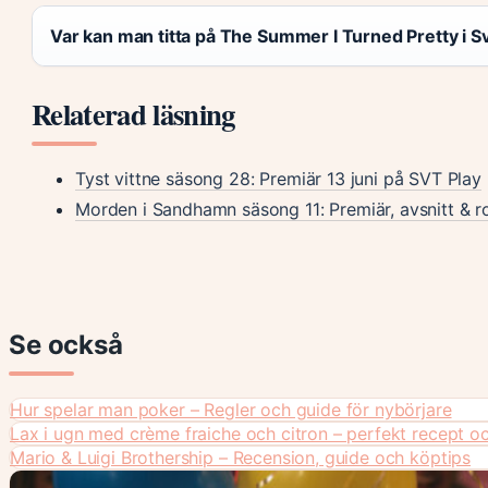
Var kan man titta på The Summer I Turned Pretty i S
Relaterad läsning
Tyst vittne säsong 28: Premiär 13 juni på SVT Play
Morden i Sandhamn säsong 11: Premiär, avsnitt & ro
Se också
Hur spelar man poker – Regler och guide för nybörjare
Lax i ugn med crème fraiche och citron – perfekt recept oc
Mario & Luigi Brothership – Recension, guide och köptips