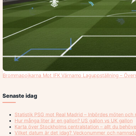
Brommapojkarna Mot IFK Värnamo Laguppställning – Övers
Senaste idag
Statistik PSG mot Real Madrid – Inbördes möten och r
Hur många liter är en gallon? US gallon vs UK gallon
Karta över Stockholms centralstation – allt du behöve
Vilket datum är det idag? Veckonummer och namnsd