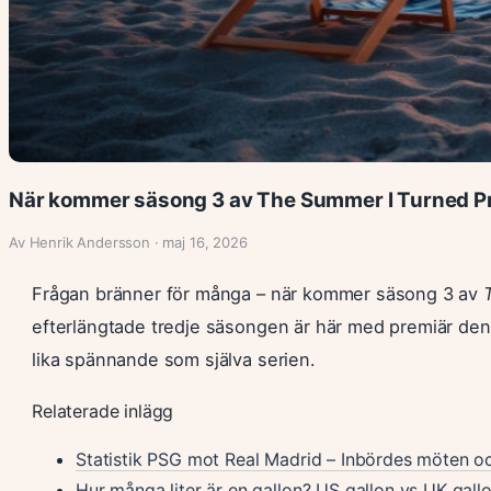
När kommer säsong 3 av The Summer I Turned P
Av Henrik Andersson · maj 16, 2026
Frågan bränner för många – när kommer säsong 3 av
efterlängtade tredje säsongen är här med premiär den
lika spännande som själva serien.
Relaterade inlägg
Statistik PSG mot Real Madrid – Inbördes möten oc
Hur många liter är en gallon? US gallon vs UK gall