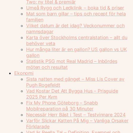
Two: ny titel & premiär
Umeå Rygg och Ledklinik – boka tid & priser
Mat som barn gillar – tips och recept för hela
familjen
Vilket datum är det idag? Veckonummer och
namnsdagar
Karta över Stockholms centralstation – allt du
behöver veta
Hur många liter är en gallon? US gallon vs UK
gallon
Statistik PSG mot Real Madrid – Inbördes
möten och resultat
Ekonomi
Sista natten med gänget – Miss Lis Cover av
Pugh Rogefeldt
Vad Kostar Det Att Bygga Hus – Prisguide
2025 Per Kvm
Fix My Phone Göteborg – Snabb
Mobilreparation på 30 Minuter
Necessär Herr Bäst i Test – Testvinnare 2024
Varför Slickar Katten På Mig – Vanliga Orsaker
Förklarade
Vad är Reella Tal – Definition, Exempel och