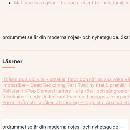
Mat som barn gillar – tips och recept för hela familjen
ordrummet.se är din moderna nöjes- och nyhetsguide. Skar
Läs mer
Ojämn puls vid vila – orsaker, faror och när du ska söka v
Impossible – Dead Reckoning Part Two: ny titel & premiär
Rollistan i KPop Demon Hunters – alla röst- och sångröster
felsökning
Leeds United mot Everton: Laguppställning och
Priser
Svåraste språken att lära sig – topplista
Arsenal FC
ordrummet.se är din moderna nöjes- och nyhetsguide —