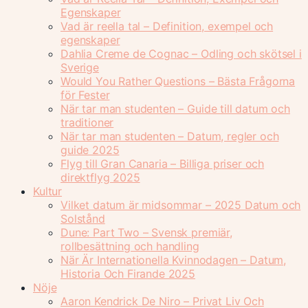
Egenskaper
Vad är reella tal – Definition, exempel och
egenskaper
Dahlia Creme de Cognac – Odling och skötsel i
Sverige
Would You Rather Questions – Bästa Frågorna
för Fester
När tar man studenten – Guide till datum och
traditioner
När tar man studenten – Datum, regler och
guide 2025
Flyg till Gran Canaria – Billiga priser och
direktflyg 2025
Kultur
Vilket datum är midsommar – 2025 Datum och
Solstånd
Dune: Part Two – Svensk premiär,
rollbesättning och handling
När Är Internationella Kvinnodagen – Datum,
Historia Och Firande 2025
Nöje
Aaron Kendrick De Niro – Privat Liv Och