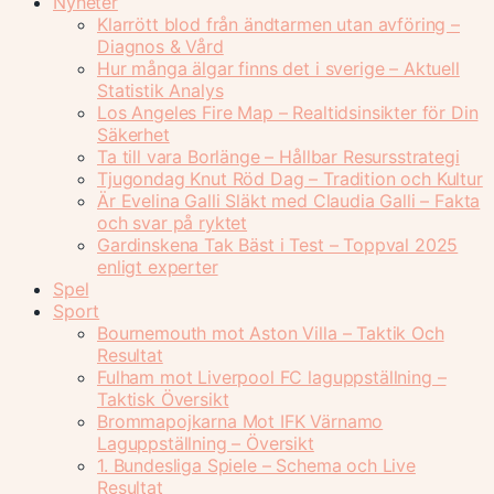
Nyheter
Klarrött blod från ändtarmen utan avföring –
Diagnos & Vård
Hur många älgar finns det i sverige – Aktuell
Statistik Analys
Los Angeles Fire Map – Realtidsinsikter för Din
Säkerhet
Ta till vara Borlänge – Hållbar Resursstrategi
Tjugondag Knut Röd Dag – Tradition och Kultur
Är Evelina Galli Släkt med Claudia Galli – Fakta
och svar på ryktet
Gardinskena Tak Bäst i Test – Toppval 2025
enligt experter
Spel
Sport
Bournemouth mot Aston Villa – Taktik Och
Resultat
Fulham mot Liverpool FC laguppställning –
Taktisk Översikt
Brommapojkarna Mot IFK Värnamo
Laguppställning – Översikt
1. Bundesliga Spiele – Schema och Live
Resultat