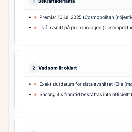
Bekräftade fakta
1
Premiär 16 juli 2025 (
Cosmopolitan (nöjesti
Två avsnitt på premiärdagen (Cosmopolitan 
Vad som är oklart
2
Exakt slutdatum för sista avsnittet (
Elle (m
Säsong 4:s framtid bekräftas inte officiellt 