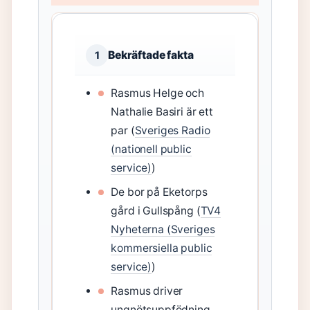
Bekräftade fakta
1
Rasmus Helge och
Nathalie Basiri är ett
par (
Sveriges Radio
(nationell public
service)
)
De bor på Eketorps
gård i Gullspång (
TV4
Nyheterna (Sveriges
kommersiella public
service)
)
Rasmus driver
ungnötsuppfödning