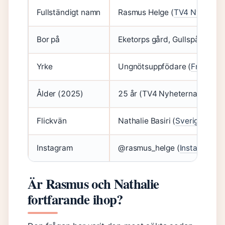
Fullständigt namn
Rasmus Helge (
TV4 Nyhetern
Bor på
Eketorps gård, Gullspång (T
Yrke
Ungnötsuppfödare (
Fremantl
Ålder (2025)
25 år (TV4 Nyheterna)
Flickvän
Nathalie Basiri (
Sveriges Rad
Instagram
@rasmus_helge (
Instagram (of
Är Rasmus och Nathalie
fortfarande ihop?