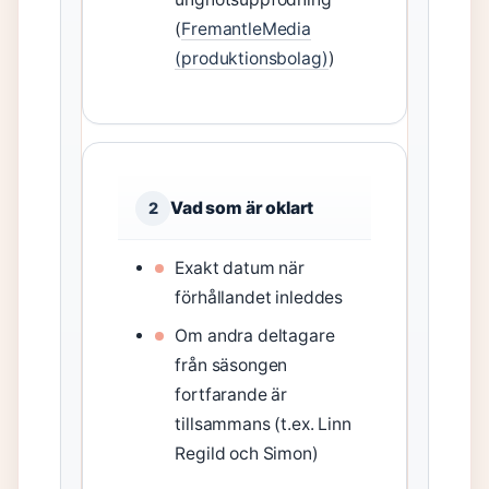
(
FremantleMedia
(produktionsbolag)
)
Vad som är oklart
2
Exakt datum när
förhållandet inleddes
Om andra deltagare
från säsongen
fortfarande är
tillsammans (t.ex. Linn
Regild och Simon)