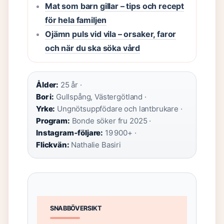
Mat som barn gillar – tips och recept
för hela familjen
Ojämn puls vid vila – orsaker, faror
och när du ska söka vård
Ålder:
25 år ·
Bor i:
Gullspång, Västergötland ·
Yrke:
Ungnötsuppfödare och lantbrukare ·
Program:
Bonde söker fru 2025 ·
Instagram‑följare:
19 900+ ·
Flickvän:
Nathalie Basiri
SNABBÖVERSIKT