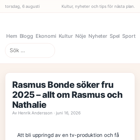
torsdag, 6 augusti
Kultur, nyheter och tips för nästa plan.
Hem
Blogg
Ekonomi
Kultur
Nöje
Nyheter
Spel
Sport
Sök
efter:
Rasmus Bonde söker fru
2025 – allt om Rasmus och
Nathalie
Av Henrik Andersson · juni 16, 2026
Att bli uppringd av en tv-produktion och få