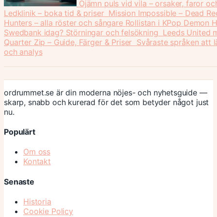
Ojämn puls vid vila – orsaker, faror o
Ledklinik – boka tid & priser
Mission Impossible – Dead Rec
Hunters – alla röster och sångare
Rollistan i KPop Demon Hu
Swedbank idag? Störningar och felsökning
Leeds United m
Quarter Zip – Guide, Färger & Priser
Svåraste språken att lä
och analys
ordrummet.se är din moderna nöjes- och nyhetsguide —
skarp, snabb och kurerad för det som betyder något just
nu.
Populärt
Om oss
Kontakt
Senaste
Historia
Cookie Policy