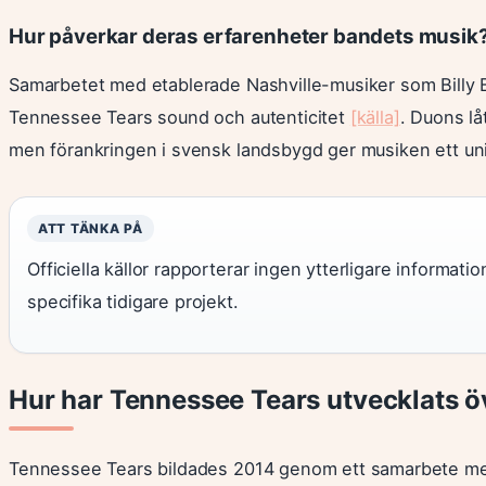
Hur påverkar deras erfarenheter bandets musik
Samarbetet med etablerade Nashville-musiker som Billy B
Tennessee Tears sound och autenticitet
[källa]
. Duons lå
men förankringen i svensk landsbygd ger musiken ett uni
ATT TÄNKA PÅ
Officiella källor rapporterar ingen ytterligare inform
specifika tidigare projekt.
Hur har Tennessee Tears utvecklats öv
Tennessee Tears bildades 2014 genom ett samarbete med B