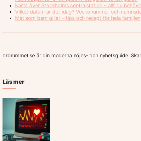
Karta över Stockholms centralstation – allt du behöve
Vilket datum är det idag? Veckonummer och namnsd
Mat som barn gillar – tips och recept för hela familjen
ordrummet.se är din moderna nöjes- och nyhetsguide. Skar
Läs mer