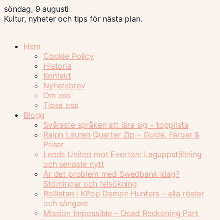
söndag, 9 augusti
Kultur, nyheter och tips för nästa plan.
Hem
Cookie Policy
Historia
Kontakt
Nyhetsbrev
Om oss
Tipsa oss
Blogg
Svåraste språken att lära sig – topplista
Ralph Lauren Quarter Zip – Guide, Färger &
Priser
Leeds United mot Everton: Laguppställning
och senaste nytt
Är det problem med Swedbank idag?
Störningar och felsökning
Rollistan i KPop Demon Hunters – alla röster
och sångare
Mission Impossible – Dead Reckoning Part