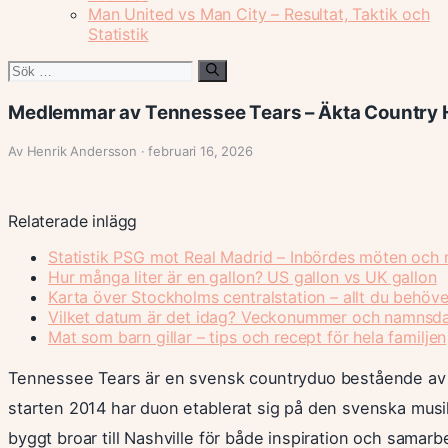
Man United vs Man City – Resultat, Taktik och
Statistik
Sök
efter:
Medlemmar av Tennessee Tears – Äkta Country H
Av Henrik Andersson · februari 16, 2026
Relaterade inlägg
Statistik PSG mot Real Madrid – Inbördes möten och r
Hur många liter är en gallon? US gallon vs UK gallon
Karta över Stockholms centralstation – allt du behöve
Vilket datum är det idag? Veckonummer och namnsd
Mat som barn gillar – tips och recept för hela familjen
Tennessee Tears är en svensk countryduo bestående av
starten 2014 har duon etablerat sig på den svenska mus
byggt broar till Nashville för både inspiration och samarb