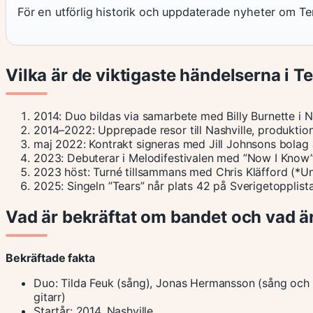
För en utförlig historik och uppdaterade nyheter om 
Vilka är de viktigaste händelserna i T
2014
: Duo bildas via samarbete med Billy Burnette i Na
2014–2022
: Upprepade resor till Nashville, produkt
maj 2022
: Kontrakt signeras med Jill Johnsons bolag
2023
: Debuterar i Melodifestivalen med ”Now I Know” 
2023 höst
: Turné tillsammans med Chris Kläfford (*U
2025
: Singeln ”Tears” når plats 42 på Sverigetopplist
Vad är bekräftat om bandet och vad är
Bekräftade fakta
Duo: Tilda Feuk (sång), Jonas Hermansson (sång och
gitarr)
Startår: 2014, Nashville