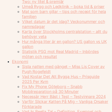
Two: ny titel & premiär
Umeå Rygg och Ledklinik – boka tid & priser
Mat som barn gillar – tips och recept för hela
familjen
Vilket datum är det idag? Veckonummer och
namnsdagar
Karta över Stockholms centralstation – allt du
behöver veta
Hur många liter är en gallon? US gallon vs UK
gallon
Statistik PSG mot Real Madrid – Inbördes
möten och resultat
Ekonomi
Sista natten med gänget – Miss Lis Cover av
Pugh Rogefeldt
Vad Kostar Det Att Bygga Hus – Prisguide
2025 Per Kvm
Fix My Phone Göteborg – Snabb
Mobilreparation på 30 Minuter
Necessär Herr Bäst i Test – Testvinnare 2024
Varför Slickar Katten På Mig – Vanliga Orsaker
Förklarade
Vad är Reella Tal – Definition, Exempel och