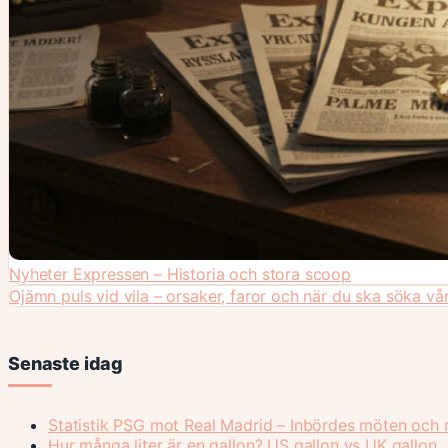
Nyheter Expressen – Historia och stora scoop
Ojämn puls vid vila – orsaker, faror och när du ska söka vå
Senaste idag
Statistik PSG mot Real Madrid – Inbördes möten och r
Hur många liter är en gallon? US gallon vs UK gallon