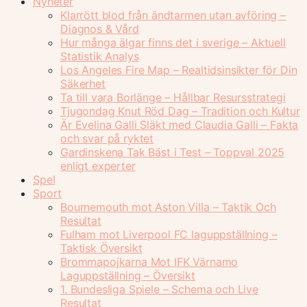
Nyheter
Klarrött blod från ändtarmen utan avföring –
Diagnos & Vård
Hur många älgar finns det i sverige – Aktuell
Statistik Analys
Los Angeles Fire Map – Realtidsinsikter för Din
Säkerhet
Ta till vara Borlänge – Hållbar Resursstrategi
Tjugondag Knut Röd Dag – Tradition och Kultur
Är Evelina Galli Släkt med Claudia Galli – Fakta
och svar på ryktet
Gardinskena Tak Bäst i Test – Toppval 2025
enligt experter
Spel
Sport
Bournemouth mot Aston Villa – Taktik Och
Resultat
Fulham mot Liverpool FC laguppställning –
Taktisk Översikt
Brommapojkarna Mot IFK Värnamo
Laguppställning – Översikt
1. Bundesliga Spiele – Schema och Live
Resultat