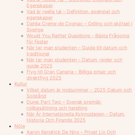
Egenskaper
Vad är reella tal – Definition, exempel och
egenskaper
Dahlia Creme de Cognac – Odling och skötsel i
Sverige
Would You Rather Questions – Bästa Frågorna
för Fester
När tar man studenten – Guide till datum och
traditioner
När tar man studenten – Datum, regler och
guide 2025
Flyg till Gran Canaria – Billiga priser och
direktflyg 2025
Kultur
Vilket datum är midsommar – 2025 Datum och
Solstånd
Dune: Part Two – Svensk premiär,
rollbesättning och handling
När Är Internationella Kvinnodagen – Datum,
Historia Och Firande 2025
Nöje
Aaron Kendrick De Niro – Privat Liv Och