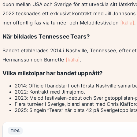
duon mellan USA och Sverige för att utveckla sitt låtskr
2022 tecknades ett exklusivt kontrakt med Jill Johnsons 
mer offentlig fas via turnéer och Melodifestivalen
[källa]
.
När bildades Tennessee Tears?
Bandet etablerades 2014 i Nashville, Tennessee, efter et
Hermansson och Burnette
[källa]
.
Vilka milstolpar har bandet uppnått?
2014: Officiell bandstart och första Nashville-samarb
2022: Kontrakt med Jimajomo.
2023: Melodifestivalen-debut och Sverigetopplistan-p
Flera turnéer i Sverige, bland annat med Chris Kläffor
2025: Singeln ”Tears” når plats 42 på Sverigetopplis
TIPS