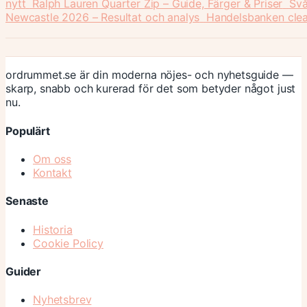
nytt
Ralph Lauren Quarter Zip – Guide, Färger & Priser
Svå
Newcastle 2026 – Resultat och analys
Handelsbanken clea
ordrummet.se är din moderna nöjes- och nyhetsguide —
skarp, snabb och kurerad för det som betyder något just
nu.
Populärt
Om oss
Kontakt
Senaste
Historia
Cookie Policy
Guider
Nyhetsbrev