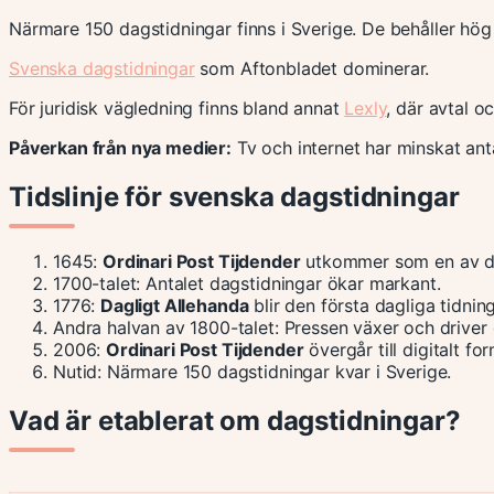
Närmare 150 dagstidningar finns i Sverige. De behåller hög s
Svenska dagstidningar
som Aftonbladet dominerar.
För juridisk vägledning finns bland annat
Lexly
, där avtal o
Påverkan från nya medier:
Tv och internet har minskat anta
Tidslinje för svenska dagstidningar
1645
:
Ordinari Post Tijdender
utkommer som en av de
1700-talet
: Antalet dagstidningar ökar markant.
1776
:
Dagligt Allehanda
blir den första dagliga tidnin
Andra halvan av 1800-talet
: Pressen växer och driver
2006
:
Ordinari Post Tijdender
övergår till digitalt for
Nutid
: Närmare 150 dagstidningar kvar i Sverige.
Vad är etablerat om dagstidningar?