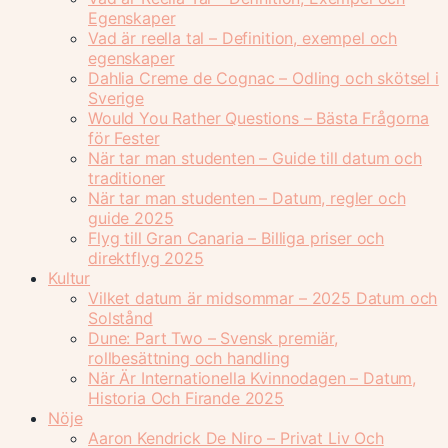
Egenskaper
Vad är reella tal – Definition, exempel och
egenskaper
Dahlia Creme de Cognac – Odling och skötsel i
Sverige
Would You Rather Questions – Bästa Frågorna
för Fester
När tar man studenten – Guide till datum och
traditioner
När tar man studenten – Datum, regler och
guide 2025
Flyg till Gran Canaria – Billiga priser och
direktflyg 2025
Kultur
Vilket datum är midsommar – 2025 Datum och
Solstånd
Dune: Part Two – Svensk premiär,
rollbesättning och handling
När Är Internationella Kvinnodagen – Datum,
Historia Och Firande 2025
Nöje
Aaron Kendrick De Niro – Privat Liv Och