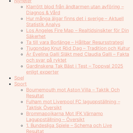
Nyheter
Klarrött blod från ändtarmen utan avföring –
Diagnos & Vård
Hur många älgar finns det i sverige – Aktuell
Statistik Analys
Los Angeles Fire Map – Realtidsinsikter för Din
Säkerhet
Ta till vara Borlänge – Hållbar Resursstrategi
Tjugondag Knut Röd Dag – Tradition och Kultur
Är Evelina Galli Släkt med Claudia Galli – Fakta
och svar på ryktet
Gardinskena Tak Bäst i Test – Toppval 2025
enligt experter
Spel
Sport
Bournemouth mot Aston Villa – Taktik Och
Resultat
Fulham mot Liverpool FC laguppställning –
Taktisk Översikt
Brommapojkarna Mot IFK Värnamo
Laguppställning – Översikt
1. Bundesliga Spiele – Schema och Live
Resultat