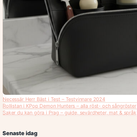
Necessär Herr Bäst i Test – Testvinnare 2024
Rollistan i KPop Demon Hunters – alla röst- och sångröster
Saker du kan göra i Prag – guide, sevärdheter, mat & språk
Senaste idag