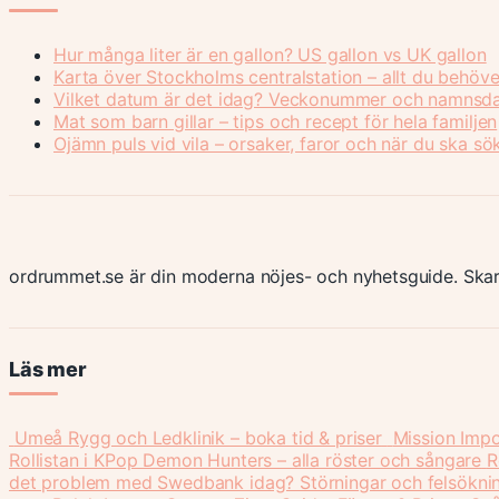
Hur många liter är en gallon? US gallon vs UK gallon
Karta över Stockholms centralstation – allt du behöve
Vilket datum är det idag? Veckonummer och namnsd
Mat som barn gillar – tips och recept för hela familjen
Ojämn puls vid vila – orsaker, faror och när du ska sö
ordrummet.se är din moderna nöjes- och nyhetsguide. Skar
Läs mer
Umeå Rygg och Ledklinik – boka tid & priser
Mission Impo
Rollistan i KPop Demon Hunters – alla röster och sångare
R
det problem med Swedbank idag? Störningar och felsökni