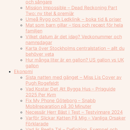
och sångare
Mission Impossible – Dead Reckoning Part
Two: ny titel & premiär
Umeå Rygg och Ledklinik – boka tid & priser
Mat som barn gillar – tips och recept för hela
familjen
Vilket datum är det idag? Veckonummer och
namnsdagar
Karta över Stockholms centralstation – allt du
behöver veta
Hur många liter är en gallon? US gallon vs UK
gallon
Ekonomi
Sista natten med gänget – Miss Lis Cover av
Pugh Rogefeldt
Vad Kostar Det Att Bygga Hus – Prisguide
2025 Per Kvm
Fix My Phone Göteborg – Snabb
Mobilreparation på 30 Minuter
Necessär Herr Bäst i Test – Testvinnare 2024
Varför Slickar Katten På Mig – Vanliga Orsaker
Förklarade
Vad är Reella Tal – Definition, Exempel och