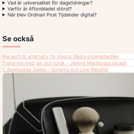
Vad är universalitet för dagstidningar?
Varför är Aftonbladet störst?
När blev Ordinari Post Tijdender digital?
Se också
Receptfritt alternativ till Viagra: Bästa potensmedlen
Fiskgryta med lax och torsk – Jennys Matbloggs recept
1. Bundesliga Spiele – Schema och Live Resultat