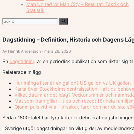
Man United vs Man City – Resultat, Taktik och
Statistik
Sök
efter:
Dagstidning – Definition, Historia och Dagens Läg
Av Henrik Andersson · mars 28, 2026
En
dagstidning
är en periodisk publikation som riktar sig ti
Relaterade inlägg
Hur många liter är en gallon? US gallon vs UK gallon
Karta över Stockholms centralstation – allt du behöve
Vilket datum är det idag? Veckonummer och namnsd
Mat som barn gillar – tips och recept för hela familjen
Ojämn puls vid vila – orsaker, faror och när du ska sö
Sedan 1800-talet har fyra kriterier definierat dagstidningen: 
I Sverige utgör dagstidningar en viktig del av medielandska