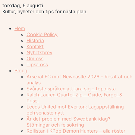
torsdag, 6 augusti
Kultur, nyheter och tips för nästa plan.
Hem
Cookie Policy
Historia
Kontakt
Nyhetsbrev
Om oss
Tipsa oss
Blogg
Arsenal FC mot Newcastle 2026 – Resultat och
analys
Svåraste språken att lära sig – topplista
Ralph Lauren Quarter Zip – Guide, Färger &
Priser
Leeds United mot Everton: Laguppställning
och senaste nytt
Är det problem med Swedbank idag?
Störningar och felsökning
Rollistan i KPop Demon Hunters – alla röster