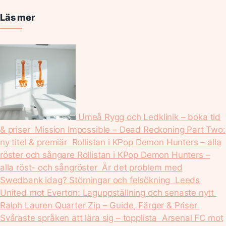
Läs mer
Umeå Rygg och Ledklinik – boka tid
& priser
Mission Impossible – Dead Reckoning Part Two:
ny titel & premiär
Rollistan i KPop Demon Hunters – alla
röster och sångare
Rollistan i KPop Demon Hunters –
alla röst- och sångröster
Är det problem med
Swedbank idag? Störningar och felsökning
Leeds
United mot Everton: Laguppställning och senaste nytt
Ralph Lauren Quarter Zip – Guide, Färger & Priser
Svåraste språken att lära sig – topplista
Arsenal FC mot