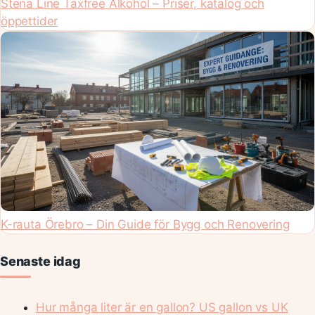
Stena Line Taxfree Alkohol – Priser, katalog och
öppettider
K-rauta Örebro – Din Guide för Bygg och Renovering
Senaste idag
Hur många liter är en gallon? US gallon vs UK