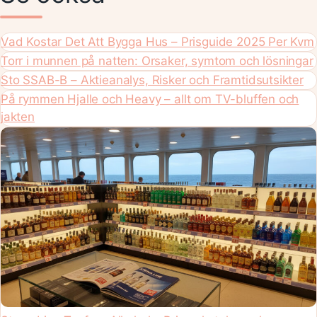
Vad Kostar Det Att Bygga Hus – Prisguide 2025 Per Kvm
Torr i munnen på natten: Orsaker, symtom och lösningar
Sto SSAB-B – Aktieanalys, Risker och Framtidsutsikter
På rymmen Hjalle och Heavy – allt om TV-bluffen och
jakten