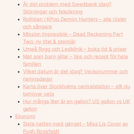
Är det problem med Swedbank idag?
Störningar och felsökning
Rollistan i KPop Demon Hunters – alla röster
och sångare
Mission Impossible – Dead Reckoning Part
Two: ny titel & premiär
Umeå Rygg och Ledklinik – boka tid & priser
Mat som barn gillar – tips och recept för hela
familjen
Vilket datum är det idag? Veckonummer och
namnsdagar
Karta över Stockholms centralstation – allt du
behöver veta
Hur många liter är en gallon? US gallon vs UK
gallon
Ekonomi
Sista natten med gänget – Miss Lis Cover av
Pugh Rogefeldt