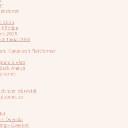
er
censioner
il 2025
h köptips
ide 2025
och fakta 2025
m, Klaner och Plattformar
agnos & Vård
tistik Analys
Säkerhet
och svar på ryktet
gt experter
tat
sk Översikt
ng – Översikt