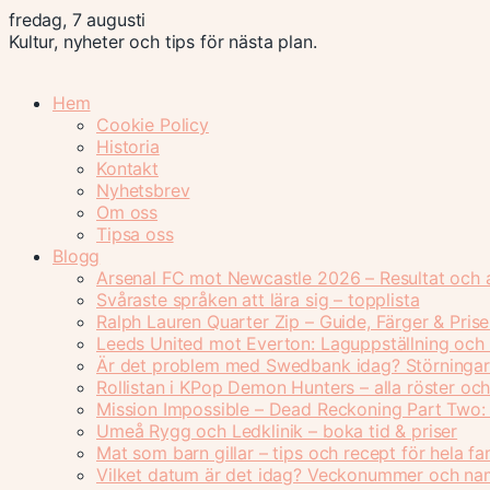
fredag, 7 augusti
Kultur, nyheter och tips för nästa plan.
Hem
Cookie Policy
Historia
Kontakt
Nyhetsbrev
Om oss
Tipsa oss
Blogg
Arsenal FC mot Newcastle 2026 – Resultat och 
Svåraste språken att lära sig – topplista
Ralph Lauren Quarter Zip – Guide, Färger & Prise
Leeds United mot Everton: Laguppställning och 
Är det problem med Swedbank idag? Störningar
Rollistan i KPop Demon Hunters – alla röster oc
Mission Impossible – Dead Reckoning Part Two: n
Umeå Rygg och Ledklinik – boka tid & priser
Mat som barn gillar – tips och recept för hela fa
Vilket datum är det idag? Veckonummer och n