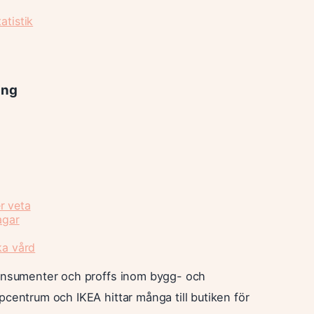
atistik
ing
r veta
agar
ka vård
konsumenter och proffs inom bygg- och
pcentrum och IKEA hittar många till butiken för