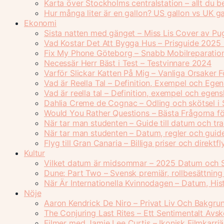
Karta över Stockholms centralstation – allt du 
Hur många liter är en gallon? US gallon vs UK ga
Ekonomi
Sista natten med gänget – Miss Lis Cover av Pu
Vad Kostar Det Att Bygga Hus – Prisguide 2025
Fix My Phone Göteborg – Snabb Mobilreparatio
Necessär Herr Bäst i Test – Testvinnare 2024
Varför Slickar Katten På Mig – Vanliga Orsaker 
Vad är Reella Tal – Definition, Exempel och Ege
Vad är reella tal – Definition, exempel och egen
Dahlia Creme de Cognac – Odling och skötsel i 
Would You Rather Questions – Bästa Frågorna fö
När tar man studenten – Guide till datum och tra
När tar man studenten – Datum, regler och gui
Flyg till Gran Canaria – Billiga priser och direkt
Kultur
Vilket datum är midsommar – 2025 Datum och 
Dune: Part Two – Svensk premiär, rollbesättning
När Är Internationella Kvinnodagen – Datum, Hi
Nöje
Aaron Kendrick De Niro – Privat Liv Och Bakgru
The Conjuring Last Rites – Ett Sentimentalt Avs
Filmer med Jamie Lee Curtis – Ikonisk Filmkarriä