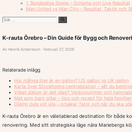
1. Bundesliga Spiele – Schema och Live Resultat
Man United vs Man City – Resultat, Taktik och St
Sök
efter:
K-rauta Örebro – Din Guide för Bygg och Renover
Av Henrik Andersson · februari 27, 2026
Relaterade inlägg
Hur många liter är en gallon? US gallon vs UK gallon
Karta över Stockholms centralstation – allt du behöve
Vilket datum är det idag? Veckonummer och namnsd
Mat som barn gillar – tips och recept för hela familjen
Ojämn puls vid vila – orsaker, faror och när du ska sö
K-rauta Örebro är en väletablerad destination för både 
renovering. Med sitt strategiska läge nära Mariebergs kö