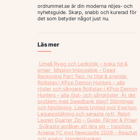
ordrummet.se är din moderna nöjes- och
nyhetsguide. Skarp, snabb och kurerad för
det som betyder något just nu.
Läs mer
Umeå Rygg och Ledklinik – boka tid &
priser
Mission Impossible – Dead
Reckoning Part Two: ny titel & premiär
Rollistan i KPop Demon Hunters – alla
röster och sångare
Rollistan i KPop Demon
Hunters – alla röst- och sångröster
Är det
problem med Swedbank idag? Störningar
och felsökning
Leeds United mot Everton:
Laguppställning och senaste nytt
Ralph
Lauren Quarter Zip – Guide, Färger & Priser
Svåraste språken att lära sig – topplista
Arsenal FC mot Newcastle 2026 – Resultat
och analys
Handelsbanken