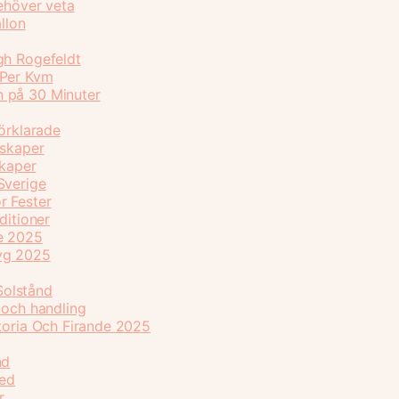
behöver veta
llon
gh Rogefeldt
 Per Kvm
n på 30 Minuter
Förklarade
nskaper
skaper
Sverige
r Fester
ditioner
de 2025
flyg 2025
Solstånd
 och handling
storia Och Firande 2025
nd
ked
r