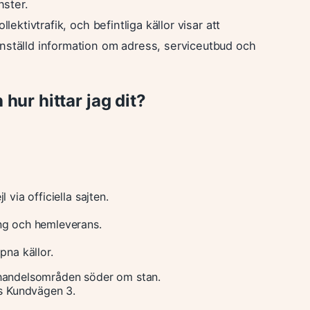
nster.
lektivtrafik, och befintliga källor visar att
anställd information om adress, serviceutbud och
 hur hittar jag dit?
 via officiella sajten.
ing och hemleverans.
pna källor.
 handelsområden söder om stan.
ats Kundvägen 3.