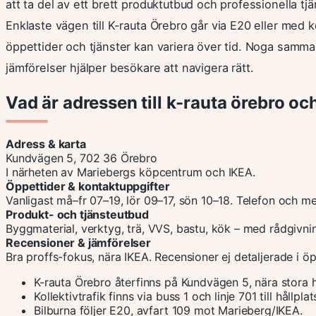
att ta del av ett brett produktutbud och professionella tjä
Enklaste vägen till K-rauta Örebro går via E20 eller med kol
öppettider och tjänster kan variera över tid. Noga samm
jämförelser hjälper besökare att navigera rätt.
Vad är adressen till k-rauta örebro och
Adress & karta
Kundvägen 5, 702 36 Örebro
I närheten av Mariebergs köpcentrum och IKEA.
Öppettider & kontaktuppgifter
Vanligast må–fr 07–19, lör 09–17, sön 10–18. Telefon och mejl
Produkt- och tjänsteutbud
Byggmaterial, verktyg, trä, VVS, bastu, kök – med rådgivn
Recensioner & jämförelser
Bra proffs-fokus, nära IKEA. Recensioner ej detaljerade i öp
K-rauta Örebro återfinns på Kundvägen 5, nära stora
Kollektivtrafik finns via buss 1 och linje 701 till hållpl
Bilburna följer E20, avfart 109 mot Marieberg/IKEA.