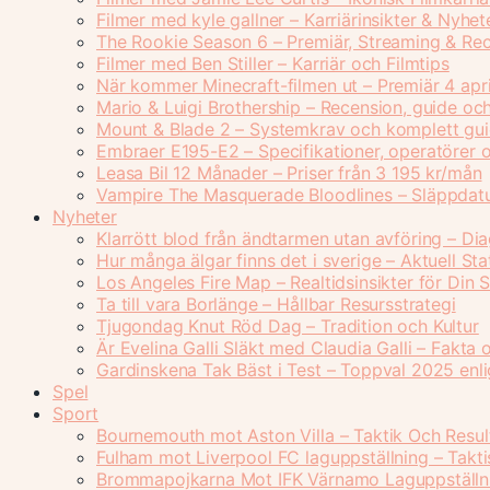
Filmer med kyle gallner – Karriärinsikter & Nyhet
The Rookie Season 6 – Premiär, Streaming & Re
Filmer med Ben Stiller – Karriär och Filmtips
När kommer Minecraft-filmen ut – Premiär 4 apr
Mario & Luigi Brothership – Recension, guide oc
Mount & Blade 2 – Systemkrav och komplett gu
Embraer E195-E2 – Specifikationer, operatörer 
Leasa Bil 12 Månader – Priser från 3 195 kr/mån
Vampire The Masquerade Bloodlines – Släppdatu
Nyheter
Klarrött blod från ändtarmen utan avföring – Di
Hur många älgar finns det i sverige – Aktuell Sta
Los Angeles Fire Map – Realtidsinsikter för Din 
Ta till vara Borlänge – Hållbar Resursstrategi
Tjugondag Knut Röd Dag – Tradition och Kultur
Är Evelina Galli Släkt med Claudia Galli – Fakta 
Gardinskena Tak Bäst i Test – Toppval 2025 enli
Spel
Sport
Bournemouth mot Aston Villa – Taktik Och Resul
Fulham mot Liverpool FC laguppställning – Takti
Brommapojkarna Mot IFK Värnamo Laguppställni