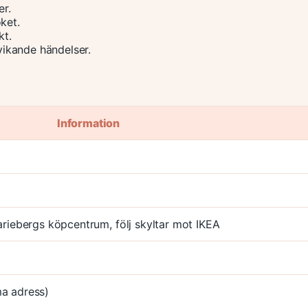
er.
ket.
kt.
vvikande händelser.
Information
riebergs köpcentrum, följ skyltar mot IKEA
a adress)