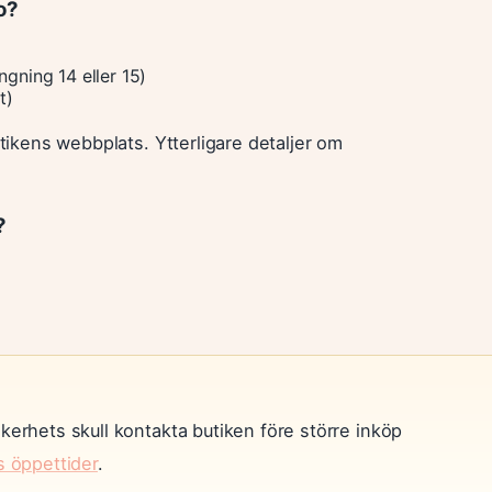
o?
ngning 14 eller 15)
t)
utikens webbplats. Ytterligare detaljer om
?
äkerhets skull kontakta butiken före större inköp
s öppettider
.