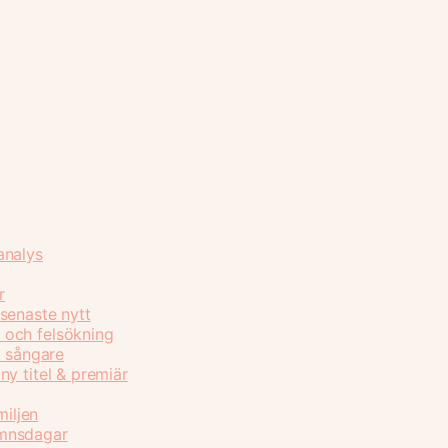
analys
r
senaste nytt
 och felsökning
h sångare
y titel & premiär
miljen
amnsdagar