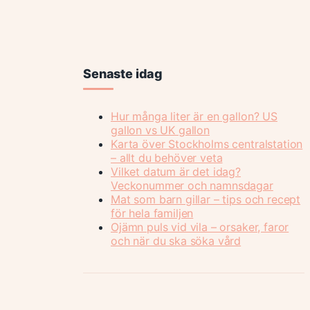
Senaste idag
Hur många liter är en gallon? US
gallon vs UK gallon
Karta över Stockholms centralstation
– allt du behöver veta
Vilket datum är det idag?
Veckonummer och namnsdagar
Mat som barn gillar – tips och recept
för hela familjen
Ojämn puls vid vila – orsaker, faror
och när du ska söka vård