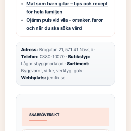
Mat som barn gillar – tips och recept
för hela familjen
Ojämn puls vid vila – orsaker, faror
och när du ska söka vård
Adress:
Brogatan 21, 571 41 Nässjö ·
Telefon:
0380-10070 ·
Butikstyp:
Lågprisbyggmarknad ·
Sortiment:
Byggvaror, virke, verktyg, golv ·
Webbplats:
jemfix.se
SNABBÖVERSIKT