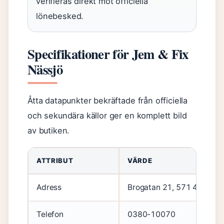
verifieras direkt mot officiella
lönebesked.
Specifikationer för Jem & Fix
Nässjö
Åtta datapunkter bekräftade från officiella
och sekundära källor ger en komplett bild
av butiken.
ATTRIBUT
VÄRDE
Adress
Brogatan 21, 571 41 Näss
Telefon
0380-10070