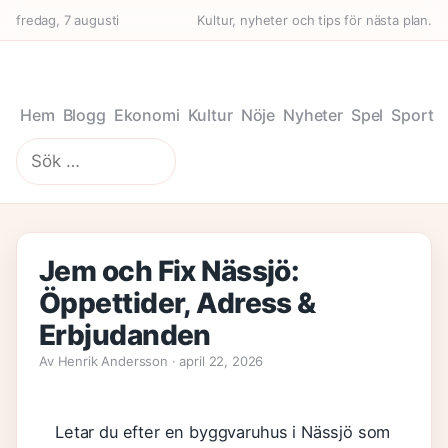
fredag, 7 augusti
Kultur, nyheter och tips för nästa plan.
Hem
Blogg
Ekonomi
Kultur
Nöje
Nyheter
Spel
Sport
Sök
efter:
Jem och Fix Nässjö:
Öppettider, Adress &
Erbjudanden
Av Henrik Andersson · april 22, 2026
Letar du efter en byggvaruhus i Nässjö som