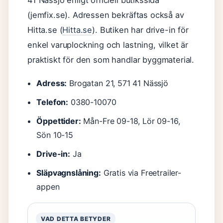
41 Nässjö enligt officiell butikssida
(jemfix.se). Adressen bekräftas också av
Hitta.se (
Hitta.se
). Butiken har drive-in för
enkel varuplockning och lastning, vilket är
praktiskt för den som handlar byggmaterial.
Adress:
Brogatan 21, 571 41 Nässjö
Telefon:
0380-10070
Öppettider:
Mån-Fre 09-18, Lör 09-16,
Sön 10-15
Drive-in:
Ja
Släpvagnslåning:
Gratis via Freetrailer-
appen
VAD DETTA BETYDER