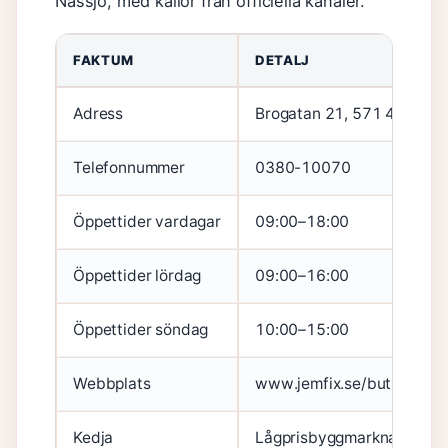
Nässjö, med källor från officiella kanaler.
FAKTUM
DETALJ
Adress
Brogatan 21, 571 41 Näss
Telefonnummer
0380-10070
Öppettider vardagar
09:00–18:00
Öppettider lördag
09:00–16:00
Öppettider söndag
10:00–15:00
Webbplats
www.jemfix.se/butiker/nae
Kedja
Lågprisbyggmarknad