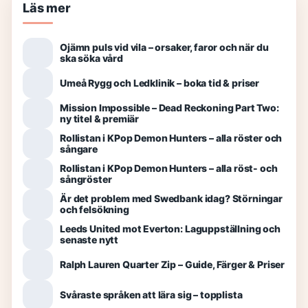
Läs mer
Ojämn puls vid vila – orsaker, faror och när du
ska söka vård
Umeå Rygg och Ledklinik – boka tid & priser
Mission Impossible – Dead Reckoning Part Two:
ny titel & premiär
Rollistan i KPop Demon Hunters – alla röster och
sångare
Rollistan i KPop Demon Hunters – alla röst- och
sångröster
Är det problem med Swedbank idag? Störningar
och felsökning
Leeds United mot Everton: Laguppställning och
senaste nytt
Ralph Lauren Quarter Zip – Guide, Färger & Priser
Svåraste språken att lära sig – topplista