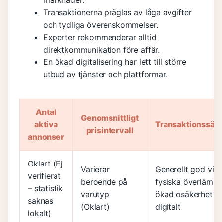
marknader.
Transaktionerna präglas av låga avgifter
och tydliga överenskommelser.
Experter rekommenderar alltid
direktkommunikation före affär.
En ökad digitalisering har lett till större
utbud av tjänster och plattformar.
Antal
Genomsnittligt
aktiva
Transaktionssäk
prisintervall
annonser
Oklart (Ej
Varierar
Generellt god vid
verifierat
beroende på
fysiska överlämni
– statistik
varutyp
ökad osäkerhet
saknas
(Oklart)
digitalt
lokalt)