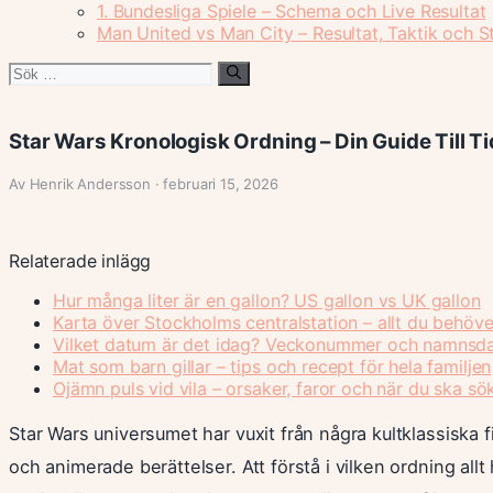
1. Bundesliga Spiele – Schema och Live Resultat
Man United vs Man City – Resultat, Taktik och St
Sök
efter:
Star Wars Kronologisk Ordning – Din Guide Till Ti
Av Henrik Andersson · februari 15, 2026
Relaterade inlägg
Hur många liter är en gallon? US gallon vs UK gallon
Karta över Stockholms centralstation – allt du behöve
Vilket datum är det idag? Veckonummer och namnsd
Mat som barn gillar – tips och recept för hela familjen
Ojämn puls vid vila – orsaker, faror och när du ska sö
Star Wars universumet har vuxit från några kultklassiska fi
och animerade berättelser. Att förstå i vilken ordning allt