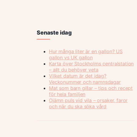
Senaste idag
Hur många liter är en gallon? US
gallon vs UK gallon
Karta över Stockholms centralstation
– allt du behöver veta
Vilket datum är det idag?
Veckonummer och namnsdagar
Mat som barn gillar – tips och recept
för hela familjen
Ojämn puls vid vila – orsaker, faror
och när du ska söka vård