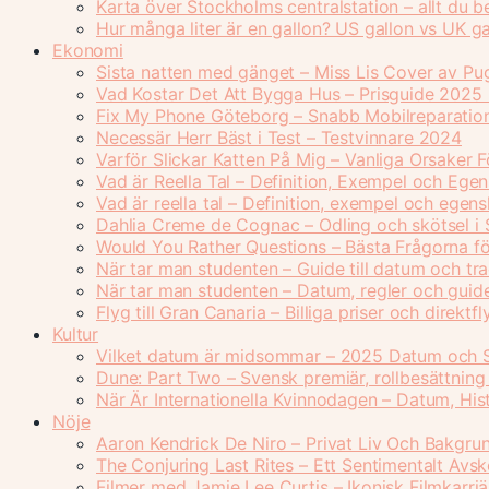
Karta över Stockholms centralstation – allt du 
Hur många liter är en gallon? US gallon vs UK ga
Ekonomi
Sista natten med gänget – Miss Lis Cover av Pu
Vad Kostar Det Att Bygga Hus – Prisguide 2025
Fix My Phone Göteborg – Snabb Mobilreparatio
Necessär Herr Bäst i Test – Testvinnare 2024
Varför Slickar Katten På Mig – Vanliga Orsaker 
Vad är Reella Tal – Definition, Exempel och Ege
Vad är reella tal – Definition, exempel och egen
Dahlia Creme de Cognac – Odling och skötsel i 
Would You Rather Questions – Bästa Frågorna fö
När tar man studenten – Guide till datum och tra
När tar man studenten – Datum, regler och gui
Flyg till Gran Canaria – Billiga priser och direkt
Kultur
Vilket datum är midsommar – 2025 Datum och 
Dune: Part Two – Svensk premiär, rollbesättning
När Är Internationella Kvinnodagen – Datum, Hi
Nöje
Aaron Kendrick De Niro – Privat Liv Och Bakgru
The Conjuring Last Rites – Ett Sentimentalt Avs
Filmer med Jamie Lee Curtis – Ikonisk Filmkarriä