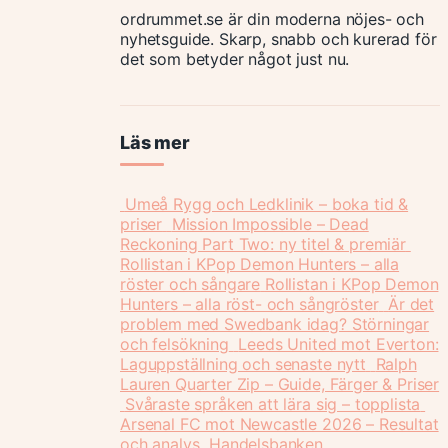
ordrummet.se är din moderna nöjes- och
nyhetsguide. Skarp, snabb och kurerad för
det som betyder något just nu.
Läs mer
Umeå Rygg och Ledklinik – boka tid &
priser
Mission Impossible – Dead
Reckoning Part Two: ny titel & premiär
Rollistan i KPop Demon Hunters – alla
röster och sångare
Rollistan i KPop Demon
Hunters – alla röst- och sångröster
Är det
problem med Swedbank idag? Störningar
och felsökning
Leeds United mot Everton:
Laguppställning och senaste nytt
Ralph
Lauren Quarter Zip – Guide, Färger & Priser
Svåraste språken att lära sig – topplista
Arsenal FC mot Newcastle 2026 – Resultat
och analys
Handelsbanken