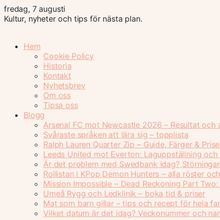
fredag, 7 augusti
Kultur, nyheter och tips för nästa plan.
Hem
Cookie Policy
Historia
Kontakt
Nyhetsbrev
Om oss
Tipsa oss
Blogg
Arsenal FC mot Newcastle 2026 – Resultat och 
Svåraste språken att lära sig – topplista
Ralph Lauren Quarter Zip – Guide, Färger & Prise
Leeds United mot Everton: Laguppställning och 
Är det problem med Swedbank idag? Störningar
Rollistan i KPop Demon Hunters – alla röster oc
Mission Impossible – Dead Reckoning Part Two: n
Umeå Rygg och Ledklinik – boka tid & priser
Mat som barn gillar – tips och recept för hela fa
Vilket datum är det idag? Veckonummer och n