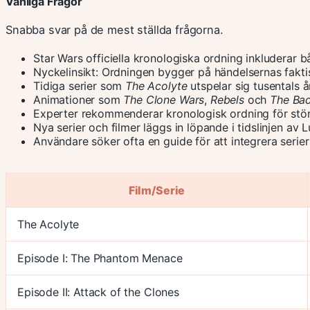
Vanliga Frågor
Snabba svar på de mest ställda frågorna.
Star Wars officiella kronologiska ordning inkluderar bå
Nyckelinsikt: Ordningen bygger på händelsernas faktisk
Tidiga serier som
The Acolyte
utspelar sig tusentals å
Animationer som
The Clone Wars
,
Rebels
och
The Ba
Experter rekommenderar kronologisk ordning för störs
Nya serier och filmer läggs in löpande i tidslinjen av L
Användare söker ofta en guide för att integrera serier
Film/Serie
The Acolyte
Episode I: The Phantom Menace
Episode II: Attack of the Clones