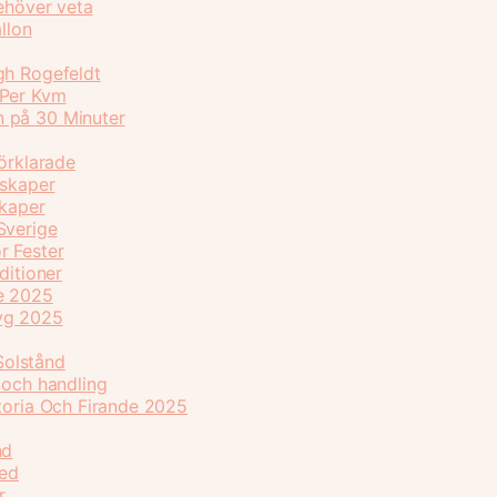
behöver veta
llon
gh Rogefeldt
 Per Kvm
n på 30 Minuter
Förklarade
nskaper
skaper
Sverige
r Fester
ditioner
de 2025
flyg 2025
Solstånd
 och handling
storia Och Firande 2025
nd
ked
r