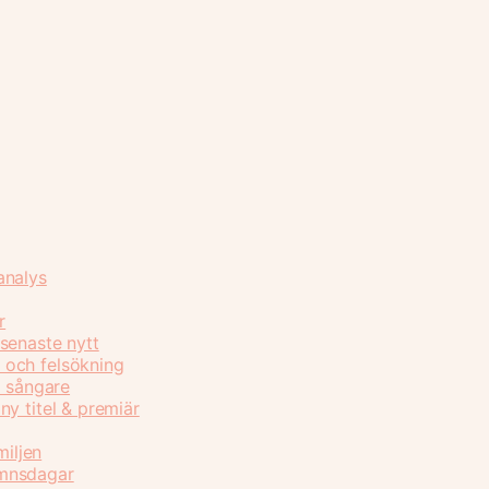
analys
r
senaste nytt
 och felsökning
h sångare
y titel & premiär
miljen
amnsdagar