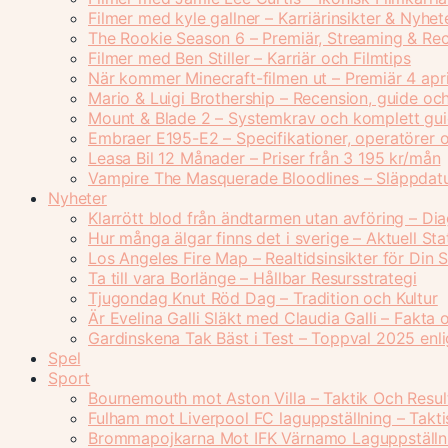
Filmer med kyle gallner – Karriärinsikter & Nyhet
The Rookie Season 6 – Premiär, Streaming & Re
Filmer med Ben Stiller – Karriär och Filmtips
När kommer Minecraft-filmen ut – Premiär 4 apr
Mario & Luigi Brothership – Recension, guide oc
Mount & Blade 2 – Systemkrav och komplett gu
Embraer E195-E2 – Specifikationer, operatörer 
Leasa Bil 12 Månader – Priser från 3 195 kr/mån
Vampire The Masquerade Bloodlines – Släppdatu
Nyheter
Klarrött blod från ändtarmen utan avföring – Di
Hur många älgar finns det i sverige – Aktuell Sta
Los Angeles Fire Map – Realtidsinsikter för Din 
Ta till vara Borlänge – Hållbar Resursstrategi
Tjugondag Knut Röd Dag – Tradition och Kultur
Är Evelina Galli Släkt med Claudia Galli – Fakta 
Gardinskena Tak Bäst i Test – Toppval 2025 enli
Spel
Sport
Bournemouth mot Aston Villa – Taktik Och Resul
Fulham mot Liverpool FC laguppställning – Takti
Brommapojkarna Mot IFK Värnamo Laguppställni