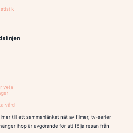
atistik
dslinjen
r veta
agar
ka vård
lmer till ett sammanlänkat nät av filmer, tv-serier
 hänger ihop är avgörande för att följa resan från