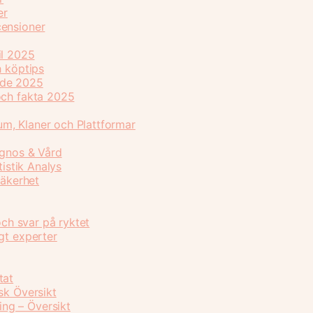
er
censioner
il 2025
h köptips
ide 2025
och fakta 2025
m, Klaner och Plattformar
agnos & Vård
tistik Analys
Säkerhet
och svar på ryktet
gt experter
tat
sk Översikt
ng – Översikt